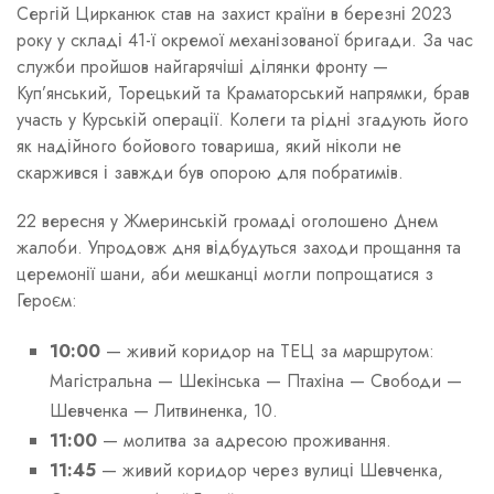
Сергій Цирканюк став на захист країни в березні 2023
року у складі 41-ї окремої механізованої бригади. За час
служби пройшов найгарячіші ділянки фронту —
Куп’янський, Торецький та Краматорський напрямки, брав
участь у Курській операції. Колеги та рідні згадують його
як надійного бойового товариша, який ніколи не
скаржився і завжди був опорою для побратимів.
22 вересня у Жмеринській громаді оголошено Днем
жалоби. Упродовж дня відбудуться заходи прощання та
церемонії шани, аби мешканці могли попрощатися з
Героєм:
10:00
— живий коридор на ТЕЦ за маршрутом:
Магістральна — Шекінська — Птахіна — Свободи —
Шевченка — Литвиненка, 10.
11:00
— молитва за адресою проживання.
11:45
— живий коридор через вулиці Шевченка,