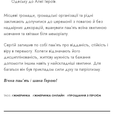
Одеську до Алеї Героїв.
Місцеві громади, громадські організації та рідні
закликають долучитися до церемонії з повагою й без
надмірних декорацій, вшанувати пам’ять воїна хвилиною
мовчання та квітами біля меморіалу.
Сергій залишив по собі пам’ять про відданість, стійкість і
віру в перемогу. Колеги відзначають його
дисциплінованість, життєву мужність та бажання
допомогти іншим навіть у найскладніші хвилини. Для
багатьох він був прикладом сили духу та патріотизму.
Вічна пам’ять і шана Герою!
TAGS: #
ЖМЕРИНКА
#
ЖМЕРИНКА ОНЛАЙН
#
ПРОЩАННЯ З ГЕРОЄМ