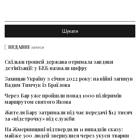
НЕДАВНІ
записи
Скільки грошей держава отримала завдяки
детінізації: у БЕБ назвали цифру
Захищав Україну з січня 2022 року: на війні загинув
Вадим Тимчук із Браїлова
Через Бар уже пройшли понад 1000 пілігримів
маршрутом святого Якова
Жителя Бару затримали під час передачі $12 тисяч
за «відстрочку» від служби
На Жмеринщині підтвердили 11 випадків сказу:
майже 300 людей звернулися через укуси тварин