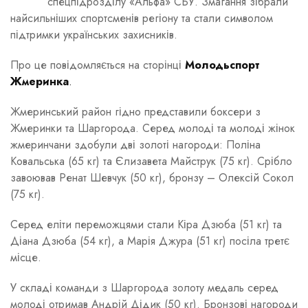
спецпідрозділу «Альфа» СБУ. Змагання зібрали
найсильніших спортсменів регіону та стали символом
підтримки українських захисників.
Про це повідомляється на сторінці
Молодьспорт
Жмеринка
.
Жмеринський район гідно представили боксери з
Жмеринки та Шаргорода. Серед молоді та молоді жінок
жмеринчани здобули дві золоті нагороди: Поліна
Ковальська (65 кг) та Єлизавета Майструк (75 кг). Срібло
завоював Ренат Шевчук (50 кг), бронзу – Олексій Сокол
(75 кг).
Серед еліти переможцями стали Кіра Дзюба (51 кг) та
Діана Дзюба (54 кг), а Марія Джура (51 кг) посіла третє
місце.
У складі команди з Шаргорода золоту медаль серед
молоді отримав Андрій Дідик (50 кг). Бронзові нагороди