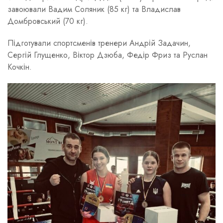
завоювали Вадим Соляник (85 кг) та Владислав
Домбровський (70 кг).
Підготували спортсменів тренери Андрій Задачин,
Сергій Глущенко, Віктор Дзюба, Федір Фриз та Руслан
Кочкін.