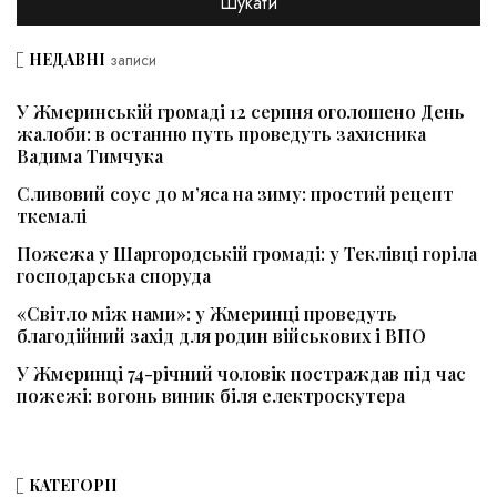
НЕДАВНІ
записи
У Жмеринській громаді 12 серпня оголошено День
жалоби: в останню путь проведуть захисника
Вадима Тимчука
Сливовий соус до м’яса на зиму: простий рецепт
ткемалі
Пожежа у Шаргородській громаді: у Теклівці горіла
господарська споруда
«Світло між нами»: у Жмеринці проведуть
благодійний захід для родин військових і ВПО
У Жмеринці 74-річний чоловік постраждав під час
пожежі: вогонь виник біля електроскутера
КАТЕГОРІЇ