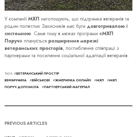
У компанії
МХП
наголошують, що підтримка ветеранів та
родин полеглих Захисників має бути
довготривалою і
системною
. Саме тому в межах програми
«МХП
Поруч»
планується
розширення мережі
ветеранських просторів
, поглиблення співпраці з
партнерами та посилення соціальної адаптації ветеранів.
TAGS: #
ВЕТЕРАНСЬКИЙ ПРОСТІР
ВІННИЧЧИНА
#
ВІЙСЬКОВІ
#
ЖМЕРИНКА ОНЛАЙН
#
МХП
#
МХП
ПОРУЧ ДОПОМОГА
#
ПАРТНЕРСЬКИЙ МАТЕРІАЛ
PREVIOUS ARTICLES