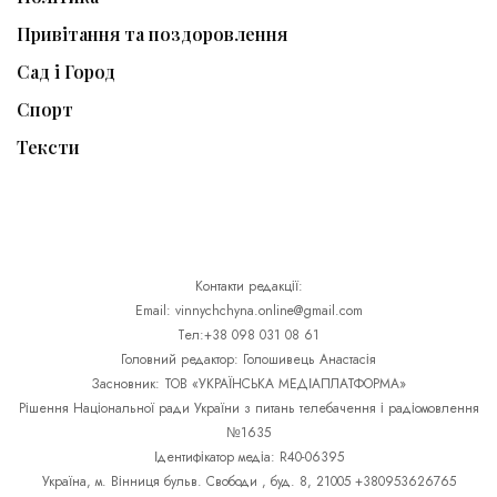
Привітання та поздоровлення
Сад і Город
Спорт
Тексти
Контакти редакції:
Email: vinnychchyna.online@gmail.com
Тел:+38 098 031 08 61
Головний редактор: Голошивець Анастасія
Засновник: ТОВ «УКРАЇНСЬКА МЕДІАПЛАТФОРМА»
Рішення Національної ради України з питань телебачення і радіомовлення
№1635
Ідентифікатор медіа: R40-06395
Україна, м. Вінниця бульв. Свободи , буд. 8, 21005 +380953626765