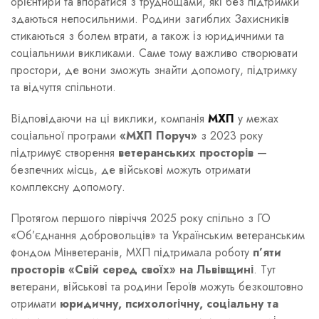
орієнтири та впоратися з труднощами, які без підтримки
здаються непосильними. Родини загиблих Захисників
стикаються з болем втрати, а також із юридичними та
соціальними викликами. Саме тому важливо створювати
простори, де вони зможуть знайти допомогу, підтримку
та відчуття спільноти.
Відповідаючи на ці виклики, компанія
МХП
у межах
соціальної програми
«МХП Поруч»
з 2023 року
підтримує створення
ветеранських просторів
—
безпечних місць, де військові можуть отримати
комплексну допомогу.
Протягом першого півріччя 2025 року спільно з ГО
«Об’єднання добровольців» та Українським ветеранським
фондом Мінветеранів, МХП підтримала роботу
п’яти
просторів «Свій серед своїх» на Львівщині
. Тут
ветерани, військові та родини Героїв можуть безкоштовно
отримати
юридичну, психологічну, соціальну та