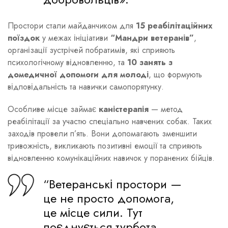
Простори стали майданчиком для
15 реабілітаційних
поїздок
у межах ініціативи
“Мандри ветеранів”
,
організації зустрічей побратимів, які сприяють
психологічному відновленню, та
10 занять з
домедичної допомоги для молоді
, що формують
відповідальність та навички самопорятунку.
Особливе місце займає
каністерапія
— метод
реабілітації за участю спеціально навчених собак. Таких
заходів провели п’ять. Вони допомагають зменшити
тривожність, викликають позитивні емоції та сприяють
відновленню комунікаційних навичок у поранених бійців.
“Ветеранські простори —
це не просто допомога,
це місце сили. Тут
поєднується турбота,