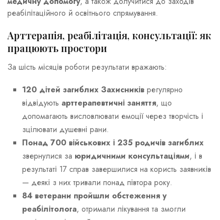
медичну допомогу
, а також долучитися до заходів
реабілітаційного й освітнього спрямування.
Арттерапія, реабілітація, консультації: як
працюють простори
За шість місяців роботи результати вражають:
120 дітей загиблих Захисників
регулярно
відвідують
арттерапевтичні заняття
, що
допомагають висловлювати емоції через творчість і
зцілювати душевні рани.
Понад 700 військових і 235 родичів загиблих
звернулися за
юридичними консультаціями
, і в
результаті 17 справ завершилися на користь заявників
— деякі з них тривали понад півтора року.
84 ветерани пройшли обстеження у
реабілітолога
, отримали лікування та змогли