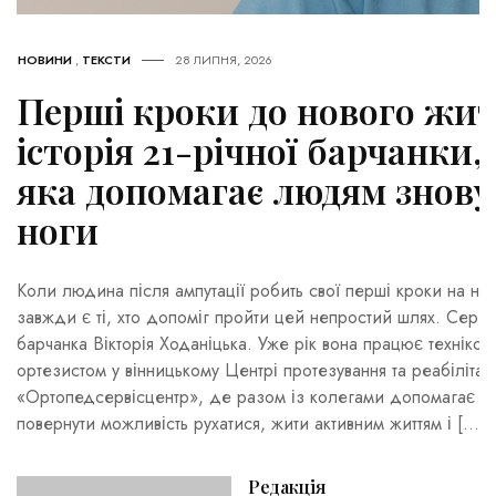
НОВИНИ
,
ТЕКСТИ
28 ЛИПНЯ, 2026
Перші кроки до нового жит
історія 21-річної барчанки,
яка допомагає людям знову
ноги
Коли людина після ампутації робить свої перші кроки на нов
завжди є ті, хто допоміг пройти цей непростий шлях. Серед
барчанка Вікторія Ходаніцька. Уже рік вона працює техніком
ортезистом у вінницькому Центрі протезування та реабілітаці
«Ортопедсервісцентр», де разом із колегами допомагає ві
повернути можливість рухатися, жити активним життям і […]
Редакція