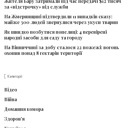
Жителя Бару затримали під час передачі $12 тисяч
за «відстрочку» від служби
На Жмеринщині підтвердили 11 випадків сказу:
майже 300 людей звернулися через укуси тварин
Як швидко позбутися попелиці: 4 перевірені
народні засоби для саду та городу
На Вінниччині за добу сталося 22 пожежі: вогонь
охопив понад 8 гектарів території
Категорії
Відео
Війна
Домашня комора
Здоров'я