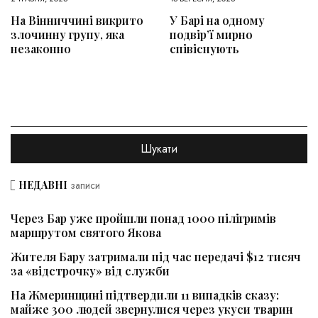
На Вінниччині викрито
У Барі на одному
злочинну групу, яка
подвір’ї мирно
незаконно
співіснують
НЕДАВНІ
записи
Через Бар уже пройшли понад 1000 пілігримів
маршрутом святого Якова
Жителя Бару затримали під час передачі $12 тисяч
за «відстрочку» від служби
На Жмеринщині підтвердили 11 випадків сказу:
майже 300 людей звернулися через укуси тварин