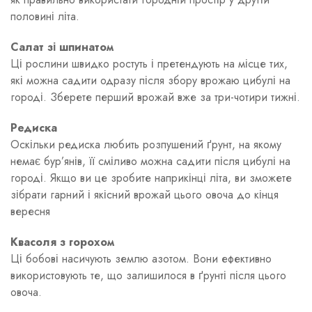
половині літа.
Салат зі шпинатом
Ці рослини швидко ростуть і претендують на місце тих,
які можна садити одразу після збору врожаю цибулі на
городі. Зберете перший врожай вже за три-чотири тижні.
Редиска
Оскільки редиска любить розпушений ґрунт, на якому
немає бур’янів, її сміливо можна садити після цибулі на
городі. Якщо ви це зробите наприкінці літа, ви зможете
зібрати гарний і якісний врожай цього овоча до кінця
вересня
Квасоля з горохом
Ці бобові насичують землю азотом. Вони ефективно
використовують те, що залишилося в ґрунті після цього
овоча.