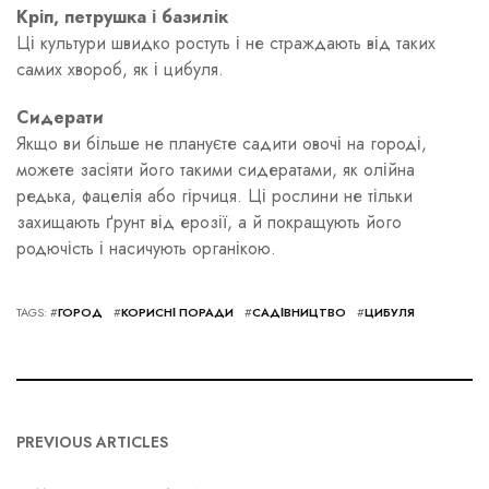
Кріп, петрушка і базилік
Ці культури швидко ростуть і не страждають від таких
самих хвороб, як і цибуля.
Сидерати
Якщо ви більше не плануєте садити овочі на городі,
можете засіяти його такими сидератами, як олійна
редька, фацелія або гірчиця. Ці рослини не тільки
захищають ґрунт від ерозії, а й покращують його
родючість і насичують органікою.
TAGS: #
ГОРОД
#
КОРИСНІ ПОРАДИ
#
САДІВНИЦТВО
#
ЦИБУЛЯ
PREVIOUS ARTICLES