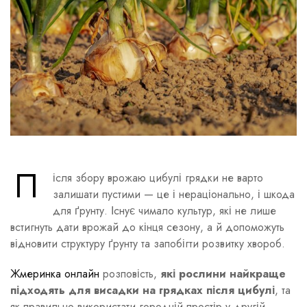
П
ісля збору врожаю цибулі грядки не варто
залишати пустими — це і нераціонально, і шкода
для ґрунту. Існує чимало культур, які не лише
встигнуть дати врожай до кінця сезону, а й допоможуть
відновити структуру ґрунту та запобігти розвитку хвороб.
Жмеринка онлайн
розповість,
які рослини найкраще
підходять для висадки на грядках після цибулі
, та
як правильно використати городній простір у другій