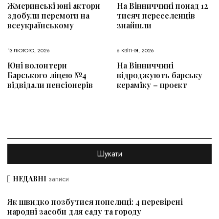
Жмеринські юні актори
На Вінниччині понад 12
здобули перемоги на
тисяч переселенців
всеукраїнському
знайшли
13 ЛЮТОГО, 2026
6 КВІТНЯ, 2026
Юні волонтери
На Вінниччині
Барського ліцею №4
відроджують барську
відвідали пенсіонерів
кераміку – проєкт
НЕДАВНІ
записи
Як швидко позбутися попелиці: 4 перевірені
народні засоби для саду та городу