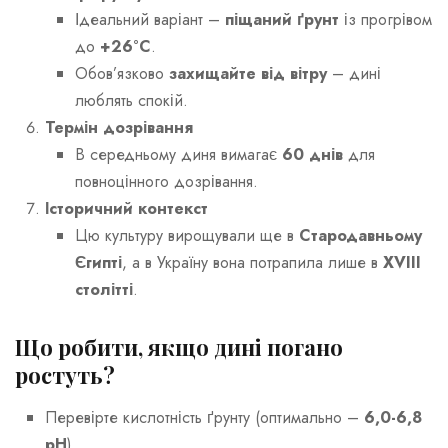
Ідеальний варіант –
піщаний ґрунт
із прогрівом
до
+26°C
.
Обов’язково
захищайте від вітру
– дині
люблять спокій.
Термін дозрівання
В середньому диня вимагає
60 днів
для
повноцінного дозрівання.
Історичний контекст
Цю культуру вирощували ще в
Стародавньому
Єгипті
, а в Україну вона потрапила лише в
XVIII
столітті
.
Що робити, якщо дині погано
ростуть?
Перевірте кислотність ґрунту (оптимально –
6,0-6,8
pH
).