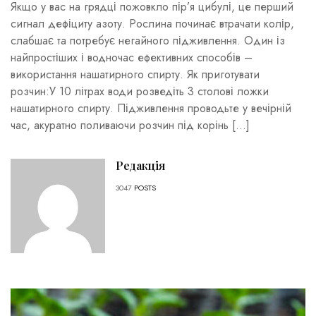
Якщо у вас на грядці пожовкло пір’я цибулі, це перший
сигнал дефіциту азоту. Рослина починає втрачати колір,
слабшає та потребує негайного підживлення. Один із
найпростіших і водночас ефективних способів –
використання нашатирного спирту. Як приготувати
розчин:У 10 літрах води розведіть 3 столові ложки
нашатирного спирту. Підживлення проводьте у вечірній
час, акуратно поливаючи розчин під корінь […]
Редакція
3047
POSTS