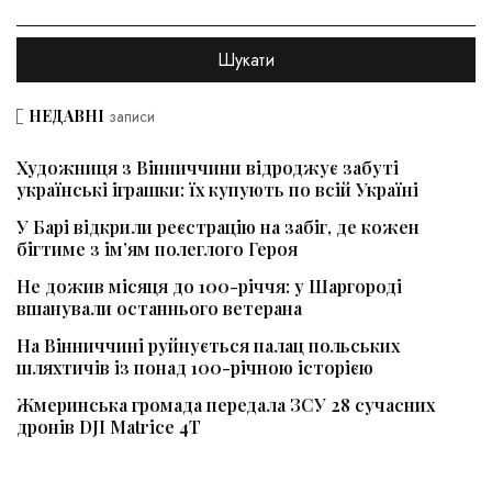
НЕДАВНІ
записи
Художниця з Вінниччини відроджує забуті
українські іграшки: їх купують по всій Україні
У Барі відкрили реєстрацію на забіг, де кожен
бігтиме з ім’ям полеглого Героя
Не дожив місяця до 100-річчя: у Шаргороді
вшанували останнього ветерана
На Вінниччині руйнується палац польських
шляхтичів із понад 100-річною історією
Жмеринська громада передала ЗСУ 28 сучасних
дронів DJI Matrice 4T