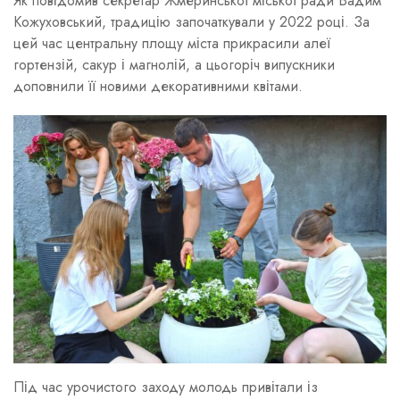
Як повідомив секретар Жмеринської міської ради Вадим
Кожуховський, традицію започаткували у 2022 році. За
цей час центральну площу міста прикрасили алеї
гортензій, сакур і магнолій, а цьогоріч випускники
доповнили її новими декоративними квітами.
Під час урочистого заходу молодь привітали із