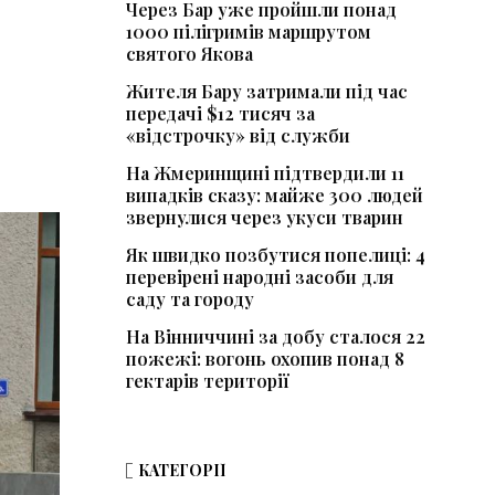
Через Бар уже пройшли понад
1000 пілігримів маршрутом
святого Якова
Жителя Бару затримали під час
передачі $12 тисяч за
«відстрочку» від служби
На Жмеринщині підтвердили 11
випадків сказу: майже 300 людей
звернулися через укуси тварин
Як швидко позбутися попелиці: 4
перевірені народні засоби для
саду та городу
На Вінниччині за добу сталося 22
пожежі: вогонь охопив понад 8
гектарів території
КАТЕГОРІЇ