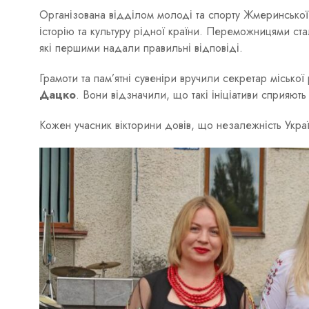
Організована відділом молоді та спорту Жмеринської 
історію та культуру рідної країни. Переможницями ст
які першими надали правильні відповіді.
Грамоти та пам’ятні сувеніри вручили секретар місько
Дацко
. Вони відзначили, що такі ініціативи сприяют
Кожен учасник вікторини довів, що незалежність Украї