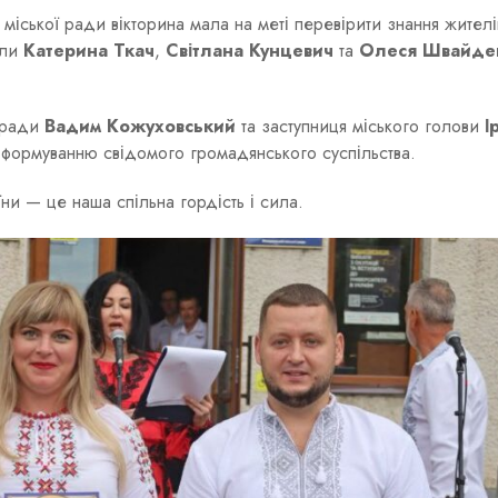
міської ради вікторина мала на меті перевірити знання жителі
али
Катерина Ткач
,
Світлана Кунцевич
та
Олеся Швайде
ї ради
Вадим Кожуховський
та заступниця міського голови
І
ь формуванню свідомого громадянського суспільства.
ни — це наша спільна гордість і сила.