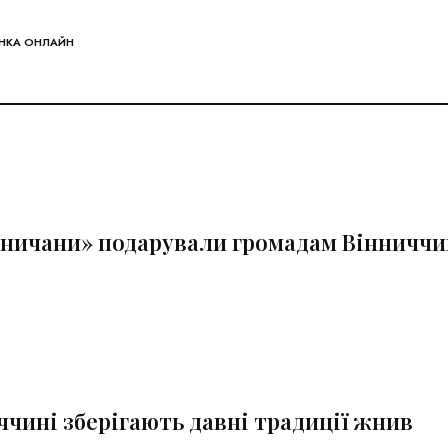
НКА ОНЛАЙН
ничани» подарували громадам Вінничч
ччині зберігають давні традиції жнив