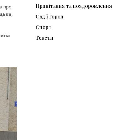
Привітання та поздоровлення
в про
цька
,
Сад і Город
Спорт
рина
Тексти