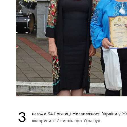
З
нагоди 34-ї річниці Незалежності України
у Жм
вікторини «17 питань про Україну».