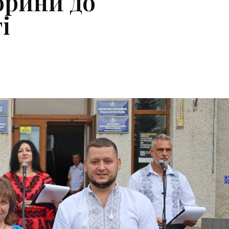
орини до
і