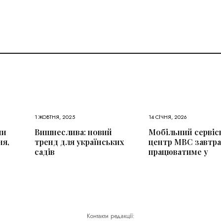
1 ЖОВТНЯ, 2025
14 СІЧНЯ, 2026
ни
Вишнеслива: новий
Мобільний сервіс
ня,
тренд для українських
центр МВС завтра
садів
працюватиме у
Контакти редакції: