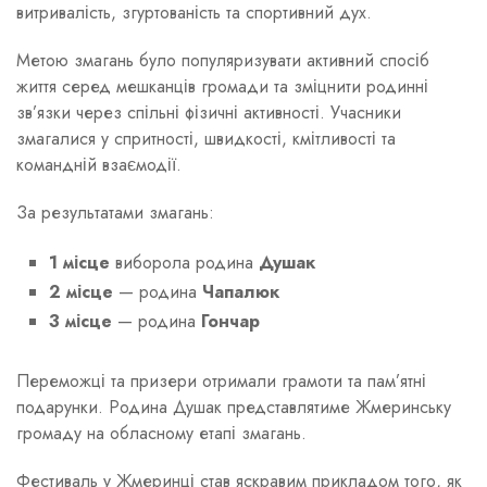
витривалість, згуртованість та спортивний дух.
Метою змагань було популяризувати активний спосіб
життя серед мешканців громади та зміцнити родинні
зв’язки через спільні фізичні активності. Учасники
змагалися у спритності, швидкості, кмітливості та
командній взаємодії.
За результатами змагань:
1 місце
виборола родина
Душак
2 місце
— родина
Чапалюк
3 місце
— родина
Гончар
Переможці та призери отримали грамоти та пам’ятні
подарунки. Родина Душак представлятиме Жмеринську
громаду на обласному етапі змагань.
Фестиваль у Жмеринці став яскравим прикладом того, як