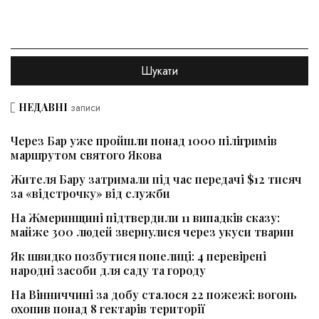
НЕДАВНІ
записи
Через Бар уже пройшли понад 1000 пілігримів
маршрутом святого Якова
Жителя Бару затримали під час передачі $12 тисяч
за «відстрочку» від служби
На Жмеринщині підтвердили 11 випадків сказу:
майже 300 людей звернулися через укуси тварин
Як швидко позбутися попелиці: 4 перевірені
народні засоби для саду та городу
На Вінниччині за добу сталося 22 пожежі: вогонь
охопив понад 8 гектарів території