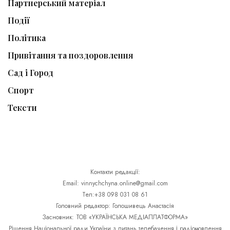
Партнерський матеріал
Події
Політика
Привітання та поздоровлення
Сад і Город
Спорт
Тексти
Контакти редакції:
Email: vinnychchyna.online@gmail.com
Тел:+38 098 031 08 61
Головний редактор: Голошивець Анастасія
Засновник: ТОВ «УКРАЇНСЬКА МЕДІАПЛАТФОРМА»
Рішення Національної ради України з питань телебачення і радіомовлення