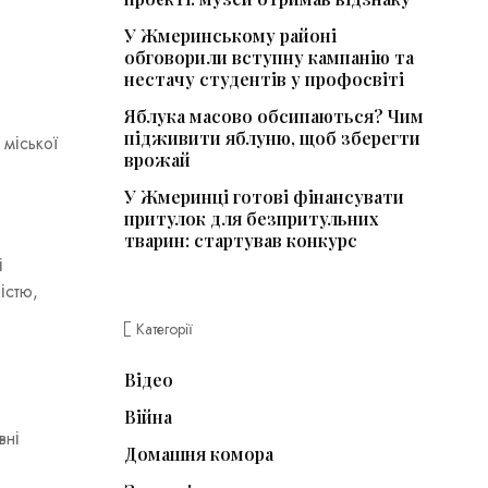
У Жмеринському районі
обговорили вступну кампанію та
нестачу студентів у профосвіті
Яблука масово обсипаються? Чим
підживити яблуню, щоб зберегти
міської
врожай
У Жмеринці готові фінансувати
притулок для безпритульних
тварин: стартував конкурс
і
істю,
Категорії
Відео
Війна
вні
Домашня комора