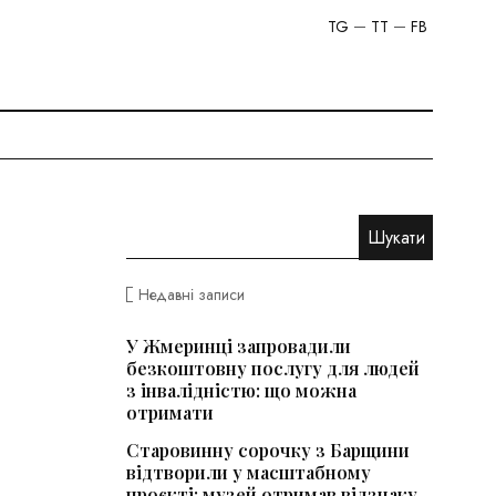
TG
TT
FB
Недавні записи
У Жмеринці запровадили
безкоштовну послугу для людей
з інвалідністю: що можна
отримати
Старовинну сорочку з Барщини
відтворили у масштабному
проєкті: музей отримав відзнаку