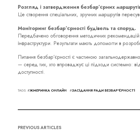
Розгляд і затвердження безбар’єрних маршруті
Це створення спеціальних, зручних маршрутів пересув
Моніторинг безбар’єрності будівель та споруд.
Передбачено обговорення методичних рекомендацій для
інфраструктури. Результати мають допомогти в розроб
Питання безбар’єрності є частиною загальнодержавно
— серед тих, хто впроваджує ці підходи системно: від
доступності.
TAGS: #
ЖМЕРИНКА ОНЛАЙН
#
ЗАСІДАННЯ РАДИ БЕЗБАР’ЄРНОСТІ
PREVIOUS ARTICLES