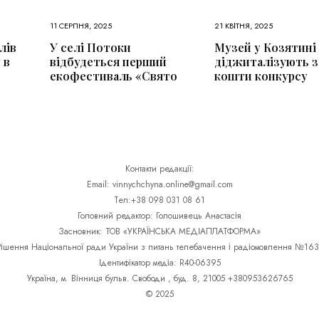
11 СЕРПНЯ, 2025
21 КВІТНЯ, 2025
лів
У селі Потоки
Музей у Козятині
 в
відбудеться перший
діджиталізують з
екофестиваль «Свято
кошти конкурсу
Контакти редакції:
Email: vinnychchyna.online@gmail.com
Тел:+38 098 031 08 61
Головний редактор: Голошивець Анастасія
Засновник: ТОВ «УКРАЇНСЬКА МЕДІАПЛАТФОРМА»
Рішення Національної ради України з питань телебачення і радіомовлення №163
Ідентифікатор медіа: R40-06395
Україна, м. Вінниця бульв. Свободи , буд. 8, 21005 +380953626765
© 2025