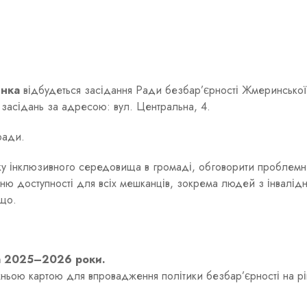
инка
відбудеться засідання Ради безбар’єрності Жмеринської 
 засідань за адресою: вул. Центральна, 4.
ради.
тку інклюзивного середовища в громаді, обговорити проблемн
нню доступності для всіх мешканців, зокрема людей з інвалідн
ощо.
а 2025–2026 роки.
ньою картою для впровадження політики безбар’єрності на рі