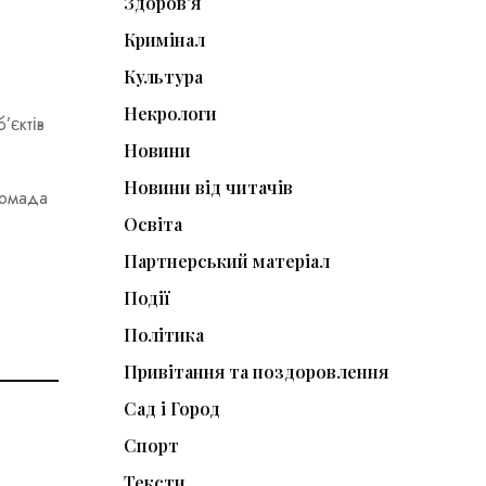
Здоров'я
Кримінал
Культура
Некрологи
’єктів
Новини
Новини від читачів
ромада
Освіта
Партнерський матеріал
Події
Політика
Привітання та поздоровлення
Сад і Город
Спорт
Тексти