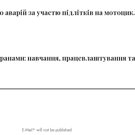
 аварій за участю підлітків на мотоцик
теранами: навчання, працевлаштування т