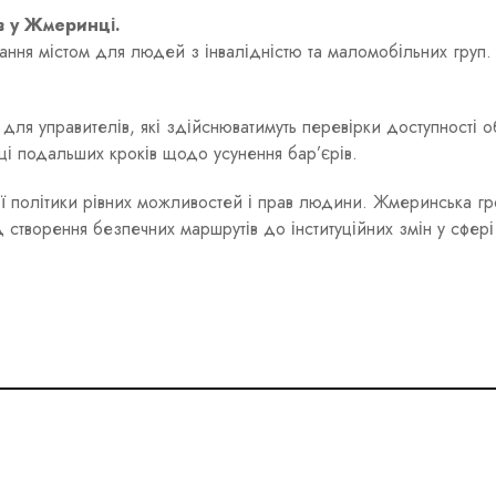
в у Жмеринці.
ання містом для людей з інвалідністю та маломобільних груп.
 управителів, які здійснюватимуть перевірки доступності об
ці подальших кроків щодо усунення бар’єрів.
ї політики рівних можливостей і прав людини. Жмеринська г
 створення безпечних маршрутів до інституційних змін у сфері