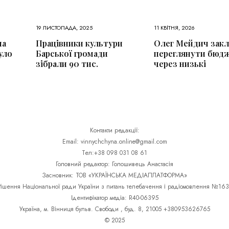
19 ЛИСТОПАДА, 2025
11 КВІТНЯ, 2026
на
Працівники культури
Олег Мейдич закл
уло
Барської громади
переглянути бюд
зібрали 90 тис.
через низькі
Контакти редакції:
Email: vinnychchyna.online@gmail.com
Тел:+38 098 031 08 61
Головний редактор: Голошивець Анастасія
Засновник: ТОВ «УКРАЇНСЬКА МЕДІАПЛАТФОРМА»
Рішення Національної ради України з питань телебачення і радіомовлення №163
Ідентифікатор медіа: R40-06395
Україна, м. Вінниця бульв. Свободи , буд. 8, 21005 +380953626765
© 2025