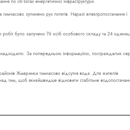
ня по об’єктах енергетичної інфраструктури.
а тимчасово зупинено рух потягів. Наразі електропостачання і
 робіт було залучено 76 осіб особового складу та 24 одиниц
 надходило. За попередньою інформацією, постраждалих се
районів Жмеринки тимчасово відсутня вода. Для жителів
ь над тим, щоб якнайшвидше відновити стабільне водопостачанн