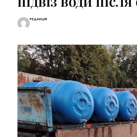
підвіз води після
РЕДАКЦІЯ