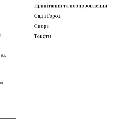
Привітання та поздоровлення
Сад і Город
Спорт
і
Тексти
ред
я.