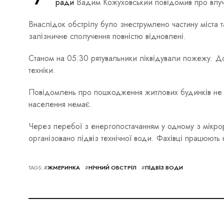
ради
Вадим Кожуховський повідомив про влучан
Внаслідок обстрілу було знеструмлено частину міста т
залізничне сполучення повністю відновлені.
Станом на 05:30 рятувальники ліквідували пожежу. До
техніки.
Повідомлень про пошкодження житлових будинків не
населення немає.
Через перебої з енергопостачанням у одному з мікро
організовано підвіз технічної води. Фахівці працюют
TAGS: #
ЖМЕРИНКА
#
НІЧНИЙ ОБСТРІЛ
#
ПІДВІЗ ВОДИ