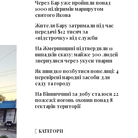
Через Бар уже пройшли понад
1000 пілігримів маршрутом
святого Якова
Жителя Бару затримали під час
передачі $12 тисяч за
«відстрочку» від служби
На Жмеринщині підтвердили 11
випадків сказу: майже 300 людей
звернулися через укуси тварин
Як швидко позбутися попелиці: 4
перевірені народні засоби для
саду та городу
На Вінниччині за добу сталося 22
пожежі: вогонь охопив понад 8
гектарів території
КАТЕГОРІЇ