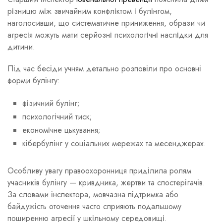
різницю між звичайним конфліктом і булінгом,
наголосивши, що систематичне приниження, образи чи
агресія можуть мати серйозні психологічні наслідки для
дитини.
Під час бесіди учням детально розповіли про основні
форми булінгу:
фізичний булінг;
психологічний тиск;
економічне цькування;
кібербулінг у соціальних мережах та месенджерах.
Особливу увагу правоохоронниця приділила ролям
учасників булінгу — кривдника, жертви та спостерігачів.
За словами інспектора, мовчазна підтримка або
байдужість оточення часто сприяють подальшому
поширенню агресії у шкільному середовищі.