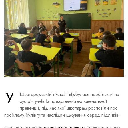
У
Шаргородській гімназії відбулася профілактична
зустріч учнів із представницею ювенальної
превенції, під час якої школярам розповіли про
проблему булінгу та наслідки цькування серед підлітків.
Старший інспектор
ювенальної превенції
пояснила дітям