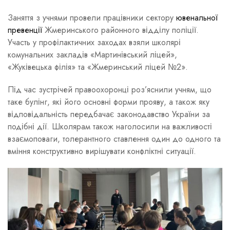
Заняття з учнями провели працівники сектору
ювенальної
превенції
Жмеринського районного відділу поліції.
Участь у профілактичних заходах взяли школярі
комунальних закладів «Мартинівський ліцей»,
«Жуківецька філія» та «Жмеринський ліцей №2».
Під час зустрічей правоохоронці роз’яснили учням, що
таке булінг, які його основні форми прояву, а також яку
відповідальність передбачає законодавство України за
подібні дії. Школярам також наголосили на важливості
взаємоповаги, толерантного ставлення один до одного та
вміння конструктивно вирішувати конфліктні ситуації.