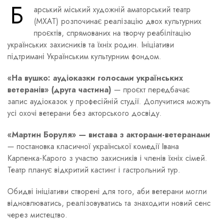
Б
арський міський художній аматорський театр
(МХАТ) розпочинає реалізацію двох культурних
проєктів, спрямованих на творчу реабілітацію
українських захисників та їхніх родин. Ініціативи
підтримані Українським культурним фондом.
«На вушко: аудіоказки голосами українських
ветеранів» (друга частина)
— проєкт передбачає
запис аудіоказок у професійній студії. Долучитися можуть
усі охочі ветерани без акторського досвіду.
«Мартин Боруля» — вистава з акторами-ветеранами
— постановка класичної української комедії Івана
Карпенка-Карого з участю захисників і членів їхніх сімей.
Театр планує відкритий кастинг і гастрольний тур.
Обидві ініціативи створені для того, аби ветерани могли
відновлюватись, реалізовуватись та знаходити новий сенс
через мистецтво.