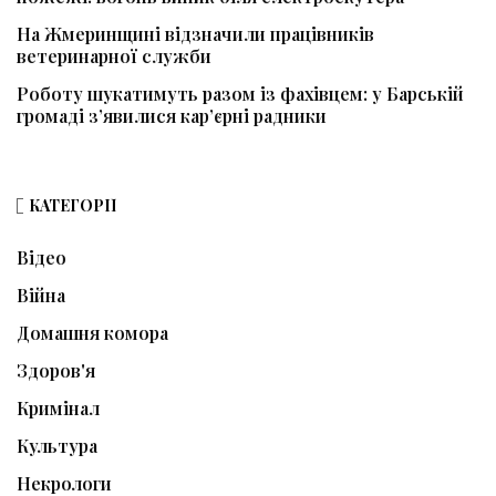
На Жмеринщині відзначили працівників
ветеринарної служби
Роботу шукатимуть разом із фахівцем: у Барській
громаді з’явилися кар’єрні радники
КАТЕГОРІЇ
Відео
Війна
Домашня комора
Здоров'я
Кримінал
Культура
Некрологи