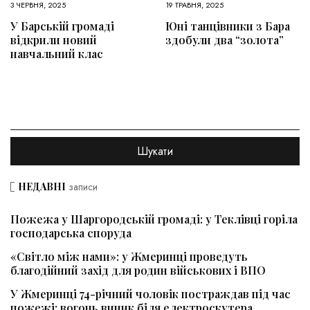
3 ЧЕРВНЯ, 2025
19 ТРАВНЯ, 2025
У Барській громаді
Юні танцівники з Бара
відкрили новий
здобули два “золота”
навчальний клас
НЕДАВНІ
записи
Пожежа у Шаргородській громаді: у Теклівці горіла
господарська споруда
«Світло між нами»: у Жмеринці проведуть
благодійний захід для родин військових і ВПО
У Жмеринці 74-річний чоловік постраждав під час
пожежі: вогонь виник біля електроскутера