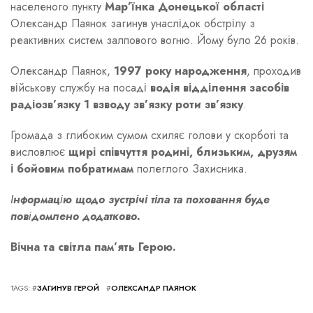
населеного пункту
Мар’їнка Донецької області
Олександр Паянок загинув унаслідок обстрілу з
реактивних систем залпового вогню. Йому було 26 років.
Олександр Паянок,
1997 року народження
, проходив
військову службу на посаді
водія відділення засобів
радіозв’язку 1 взводу зв’язку роти зв’язку
.
Громада з глибоким сумом схиляє голови у скорботі та
висловлює
щирі співчуття родині, близьким, друзям
і бойовим побратимам
полеглого Захисника.
Інформацію щодо
зустрічі тіла та поховання
буде
повідомлено додатково.
Вічна та світла пам’ять Герою.
TAGS: #
ЗАГИНУВ ГЕРОЙ
#
ОЛЕКСАНДР ПАЯНОК