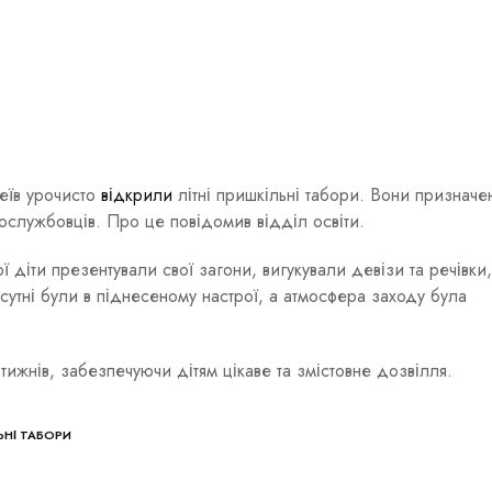
цеїв урочисто
відкрили
літні пришкільні табори. Вони призначе
вослужбовців. Про це повідомив відділ освіти.
ї діти презентували свої загони, вигукували девізи та речівки,
исутні були в піднесеному настрої, а атмосфера заходу була
ижнів, забезпечуючи дітям цікаве та змістовне дозвілля.
ЬНІ ТАБОРИ