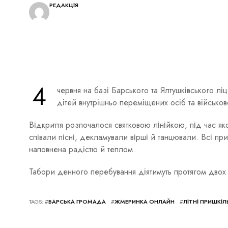
РЕДАКЦІЯ
4
червня на базі Барського та Ялтушківського лі
дітей внутрішньо переміщених осіб та військо
Відкриття розпочалося святковою лінійкою, під час яко
співали пісні, декламували вірші й танцювали. Всі пр
наповнена радістю й теплом.
Табори денного перебування діятимуть протягом двох т
TAGS: #
БАРСЬКА ГРОМАДА
#
ЖМЕРИНКА ОНЛАЙН
#
ЛІТНІ ПРИШКІЛ