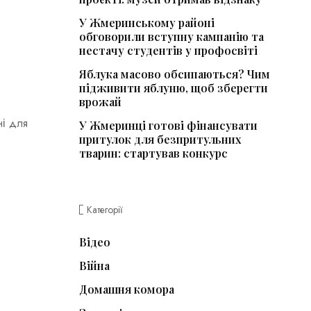
У Жмеринському районі
обговорили вступну кампанію та
нестачу студентів у профосвіті
Яблука масово обсипаються? Чим
підживити яблуню, щоб зберегти
врожай
ні для
У Жмеринці готові фінансувати
притулок для безпритульних
тварин: стартував конкурс
Категорії
Відео
Війна
Домашня комора