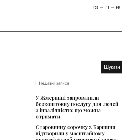
TG
TT
FB
Недавні записи
У Жмеринці запровадили
безкоштовну послугу для людей
з інвалідністю: що можна
отримати
Старовинну сорочку з Барщини
відтворили у масштабному
проєкті: музей отримав відзнаку