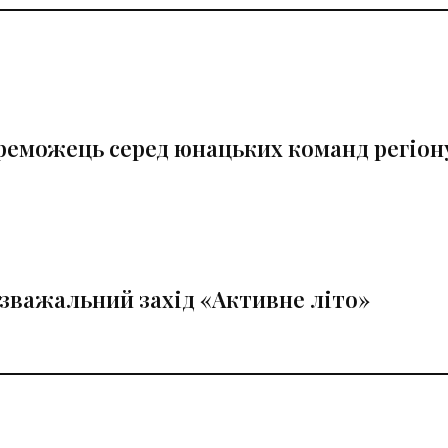
еможець серед юнацьких команд регіон
зважальний захід «Активне літо»