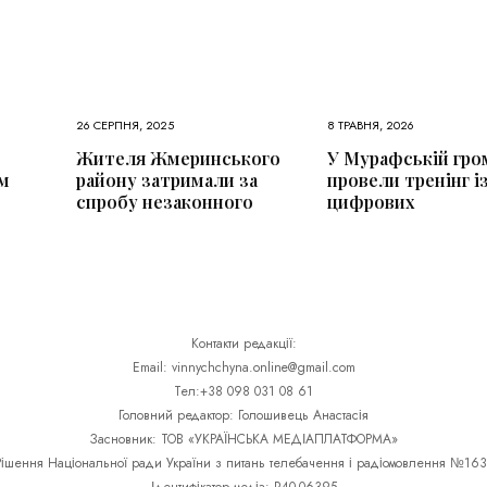
26 СЕРПНЯ, 2025
8 ТРАВНЯ, 2026
Жителя Жмеринського
У Мурафській гро
м
району затримали за
провели тренінг і
спробу незаконного
цифрових
Контакти редакції:
Email: vinnychchyna.online@gmail.com
Тел:+38 098 031 08 61
Головний редактор: Голошивець Анастасія
Засновник: ТОВ «УКРАЇНСЬКА МЕДІАПЛАТФОРМА»
Рішення Національної ради України з питань телебачення і радіомовлення №163