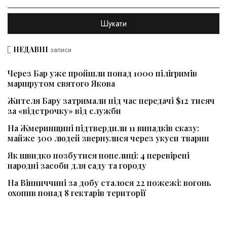
НЕДАВНІ
записи
Через Бар уже пройшли понад 1000 пілігримів
маршрутом святого Якова
Жителя Бару затримали під час передачі $12 тисяч
за «відстрочку» від служби
На Жмеринщині підтвердили 11 випадків сказу:
майже 300 людей звернулися через укуси тварин
Як швидко позбутися попелиці: 4 перевірені
народні засоби для саду та городу
На Вінниччині за добу сталося 22 пожежі: вогонь
охопив понад 8 гектарів території