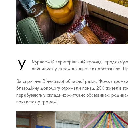
У
Мурафській територіальній громаді продовжують
опинилися у складних життєвих обставинах. Пр
За сприяння Вінницької обласної ради, Фонду громади
благодійну допомогу отримали понад 200 жителів гр
перебувають у складних життєвих обставинах, родинам
прихисток у громаді.