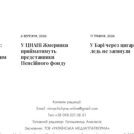
6 БЕРЕЗНЯ, 2026
11 ТРАВНЯ, 2026
:
У ЦНАПі Жмеринки
У Барі через цига
прийматимуть
ледь не загинули
вим
представники
Пенсійного фонду
Контакти редакції:
Email: vinnychchyna.online@gmail.com
Тел:+38 098 031 08 61
Головний редактор: Голошивець Анастасія
Засновник: ТОВ «УКРАЇНСЬКА МЕДІАПЛАТФОРМА»