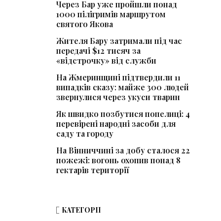
Через Бар уже пройшли понад
1000 пілігримів маршрутом
святого Якова
Жителя Бару затримали під час
передачі $12 тисяч за
«відстрочку» від служби
На Жмеринщині підтвердили 11
випадків сказу: майже 300 людей
звернулися через укуси тварин
Як швидко позбутися попелиці: 4
перевірені народні засоби для
саду та городу
На Вінниччині за добу сталося 22
пожежі: вогонь охопив понад 8
гектарів території
КАТЕГОРІЇ