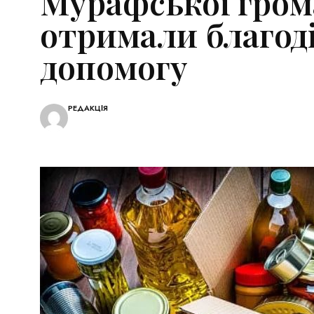
Мурафської гром
отримали благод
допомогу
РЕДАКЦІЯ