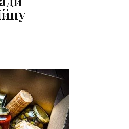
ади
ійну