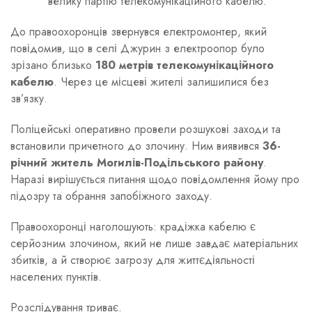
велику партію телекомунікаційного кабелю.
До правоохоронців звернувся електромонтер, який
повідомив, що в селі Джурин з електроопор було
зрізано близько
180 метрів телекомунікаційного
кабелю
. Через це місцеві жителі залишилися без
зв’язку.
Поліцейські оперативно провели розшукові заходи та
встановили причетного до злочину. Ним виявився
36-
річний житель Могилів-Подільського району
.
Наразі вирішується питання щодо повідомлення йому про
підозру та обрання запобіжного заходу.
Правоохоронці наголошують: крадіжка кабелю є
серйозним злочином, який не лише завдає матеріальних
збитків, а й створює загрозу для життєдіяльності
населених пунктів.
Розслідування триває.