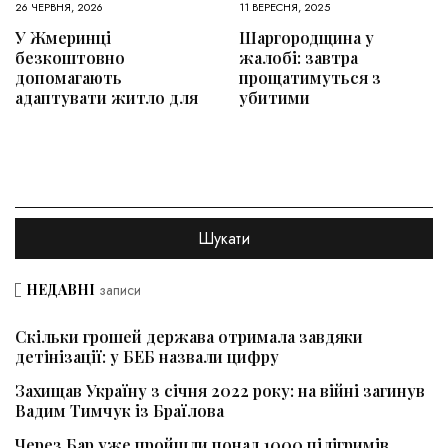
26 ЧЕРВНЯ, 2026
11 ВЕРЕСНЯ, 2025
У Жмеринці
Шаргородщина у
безкоштовно
жалобі: завтра
допомагають
прощатимуться з
адаптувати житло для
убитими
НЕДАВНІ
записи
Скільки грошей держава отримала завдяки
детінізації: у БЕБ назвали цифру
Захищав Україну з січня 2022 року: на війні загинув
Вадим Тимчук із Браїлова
Через Бар уже пройшли понад 1000 пілігримів