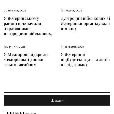
22 ЛИПНЯ, 2026
19 ТРАВНЯ, 2026
У Жмеринському
Для родин військових зі
районі відзначили
Жмеринки організували
державними
поїздку
нагородами військових,
15 ЛИПНЯ, 2026
14 БЕРЕЗНЯ, 2026
У Межирові відкрили
У Жмеринці
меморіальні дошки
відбудеться 30-та акція
трьом загиблим
на підтримку
НЕДАВНІ
записи