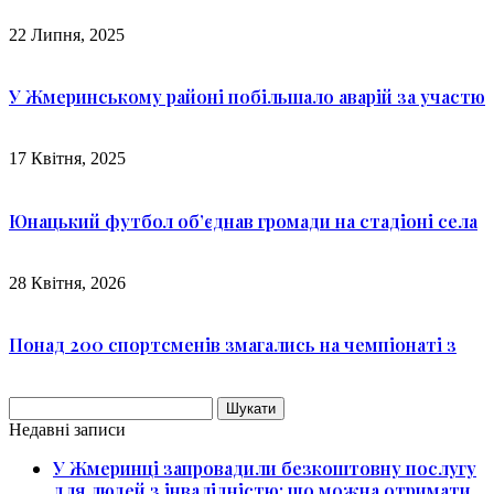
22 Липня, 2025
У Жмеринському районі побільшало аварій за участю
17 Квітня, 2025
Юнацький футбол об’єднав громади на стадіоні села
28 Квітня, 2026
Понад 200 спортсменів змагались на чемпіонаті з
Пошук:
Недавні записи
У Жмеринці запровадили безкоштовну послугу
для людей з інвалідністю: що можна отримати