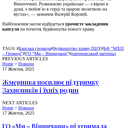
Вінниччині. Розвиваємо українське — з вірою в
душі, з любов’ю в серці та щирою молитвою на
вустах», — зазначив Валерій Коровій.
Найближчим часом відбудеться
урочисте закладення
капсули
на початок будівництва нового храму.
TAGS: #
Барська громада
#
будівництво храму ПЦУ
#
БФ “МХП
– Громаді”
#
ГО “Ми – Вінничани”
#
партнерський матеріал
PREVIOUS ARTICLES
Home
>
Новини
17 Жовтня, 2025
Жмеринка посилює підтримку
Захисників і їхніх родин
NEXT ARTICLES
Home
>
Новини
17 Жовтня, 2025
ГО «Ми – Вінничани» підтримала