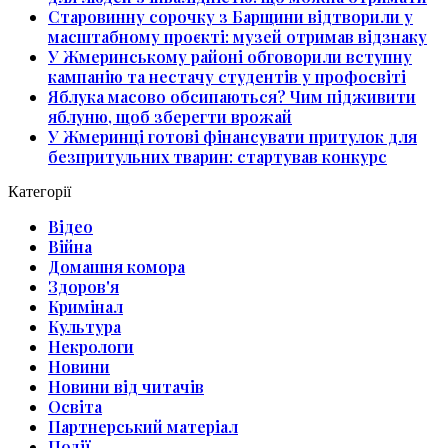
Старовинну сорочку з Барщини відтворили у
масштабному проєкті: музей отримав відзнаку
У Жмеринському районі обговорили вступну
кампанію та нестачу студентів у профосвіті
Яблука масово обсипаються? Чим підживити
яблуню, щоб зберегти врожай
У Жмеринці готові фінансувати притулок для
безпритульних тварин: стартував конкурс
Категорії
Відео
Війна
Домашня комора
Здоров'я
Кримінал
Культура
Некрологи
Новини
Новини від читачів
Освіта
Партнерський матеріал
Події