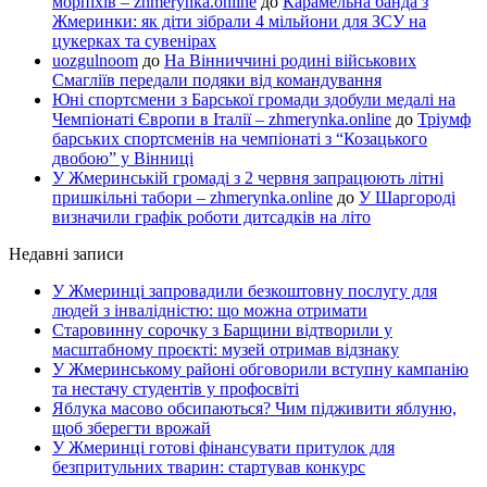
морпіхів – zhmerynka.online
до
Карамельна банда з
Жмеринки: як діти зібрали 4 мільйони для ЗСУ на
цукерках та сувенірах
uozgulnoom
до
На Вінниччині родині військових
Смагліїв передали подяки від командування
Юні спортсмени з Барської громади здобули медалі на
Чемпіонаті Європи в Італії – zhmerynka.online
до
Тріумф
барських спортсменів на чемпіонаті з “Козацького
двобою” у Вінниці
У Жмеринській громаді з 2 червня запрацюють літні
пришкільні табори – zhmerynka.online
до
У Шаргороді
визначили графік роботи дитсадків на літо
Недавні записи
У Жмеринці запровадили безкоштовну послугу для
людей з інвалідністю: що можна отримати
Старовинну сорочку з Барщини відтворили у
масштабному проєкті: музей отримав відзнаку
У Жмеринському районі обговорили вступну кампанію
та нестачу студентів у профосвіті
Яблука масово обсипаються? Чим підживити яблуню,
щоб зберегти врожай
У Жмеринці готові фінансувати притулок для
безпритульних тварин: стартував конкурс