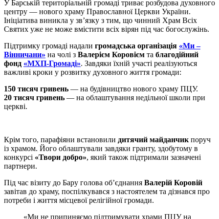
У Барській територіальній громаді триває розбудова духовного
центру — нового храму Православної Церкви України.
Ініціатива виникла у зв’язку з тим, що чинний Храм Всіх
Святих уже не може вмістити всіх вірян під час богослужінь.
Підтримку громаді надали
громадська організація
«Ми –
Вінничани»
на чолі з
Валерієм Коровієм
та
благодійний
фонд
«МХП-Громаді»
. Завдяки їхній участі реалізуються
важливі кроки у розвитку духовного життя громади:
150 тисяч гривень
— на будівництво нового храму ПЦУ.
20 тисяч гривень
— на облаштування недільної школи при
церкві.
Крім того, парафіяни встановили
дитячий майданчик
поруч
із храмом. Його облаштували завдяки гранту, здобутому в
конкурсі
«Твори добро»
, який також підтримали зазначені
партнери.
Під час візиту до Бару голова об’єднання
Валерій Коровій
завітав до храму, поспілкувався з настоятелем та дізнався про
потреби і життя місцевої релігійної громади.
«Ми не припиняємо підтримувати храми ПЦУ на