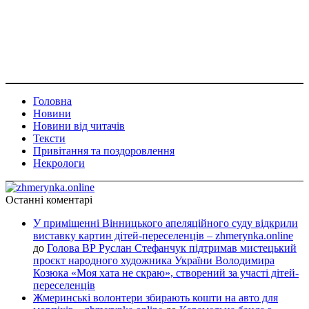
Головна
Новини
Новини від читачів
Тексти
Привітання та поздоровлення
Некрологи
Останні коментарі
У приміщенні Вінницького апеляційного суду відкрили
виставку картин дітей-переселенців – zhmerynka.online
до
Голова ВР Руслан Стефанчук підтримав мистецький
проєкт народного художника України Володимира
Козюка «Моя хата не скраю», створений за участі дітей-
переселенців
Жмеринські волонтери збирають кошти на авто для