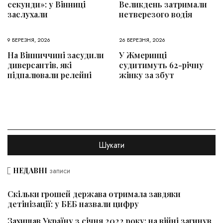
секунди»: у Вінниці
Великдень затримали
заслухали
нетверезого водія
9 БЕРЕЗНЯ, 2026
26 БЕРЕЗНЯ, 2026
На Вінниччині засудили
У Жмеринці
диверсантів, які
судитимуть 62-річну
підпалювали релейні
жінку за збут
НЕДАВНІ
записи
Скільки грошей держава отримала завдяки
детінізації: у БЕБ назвали цифру
Захищав Україну з січня 2022 року: на війні загинув