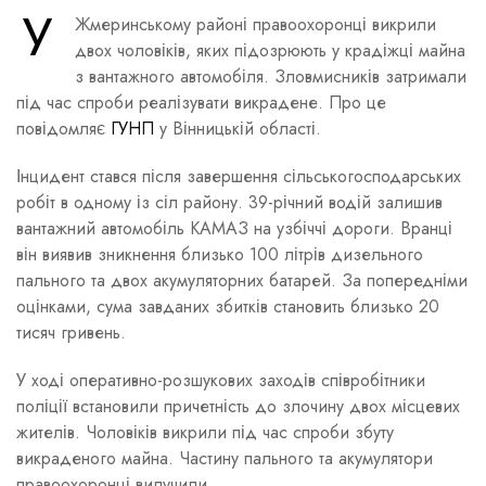
У
Жмеринському районі правоохоронці викрили
двох чоловіків, яких підозрюють у крадіжці майна
з вантажного автомобіля. Зловмисників затримали
під час спроби реалізувати викрадене. Про це
повідомляє
ГУНП
у Вінницькій області.
Інцидент стався після завершення сільськогосподарських
робіт в одному із сіл району. 39-річний водій залишив
вантажний автомобіль КАМАЗ на узбіччі дороги. Вранці
він виявив зникнення близько 100 літрів дизельного
пального та двох акумуляторних батарей. За попередніми
оцінками, сума завданих збитків становить близько 20
тисяч гривень.
У ході оперативно-розшукових заходів співробітники
поліції встановили причетність до злочину двох місцевих
жителів. Чоловіків викрили під час спроби збуту
викраденого майна. Частину пального та акумулятори
правоохоронці вилучили.