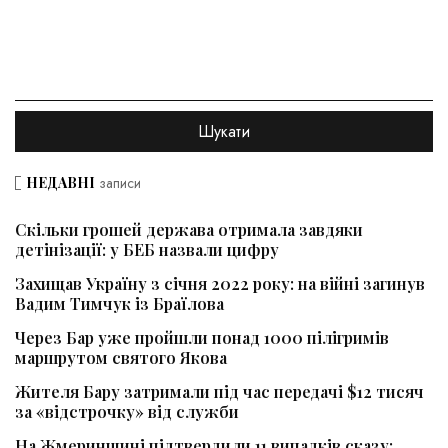
НЕДАВНІ
записи
Скільки грошей держава отримала завдяки
детінізації: у БЕБ назвали цифру
Захищав Україну з січня 2022 року: на війні загинув
Вадим Тимчук із Браїлова
Через Бар уже пройшли понад 1000 пілігримів
маршрутом святого Якова
Жителя Бару затримали під час передачі $12 тисяч
за «відстрочку» від служби
На Жмеринщині підтвердили 11 випадків сказу: