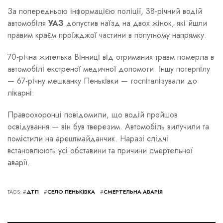
За попередньою інформацією поліції, 38-річний водій
автомобіля
УАЗ
допустив наїзд на двох жінок, які йшли
правим краєм проїжджої частини в попутному напрямку.
70-річна жителька Вінниці від отриманих травм померла в
автомобілі екстреної медичної допомоги. Іншу потерпілу
— 67-річну мешканку Пеньківки — госпіталізували до
лікарні.
Правоохоронці повідомили, що водій пройшов
освідування — він був тверезим. Автомобіль вилучили та
помістили на арештмайданчик. Наразі слідчі
встановлюють усі обставини та причини смертельної
аварії.
TAGS: #
ДТП
#
СЕЛО ПЕНЬКІВКА
#
СМЕРТЕЛЬНА АВАРІЯ