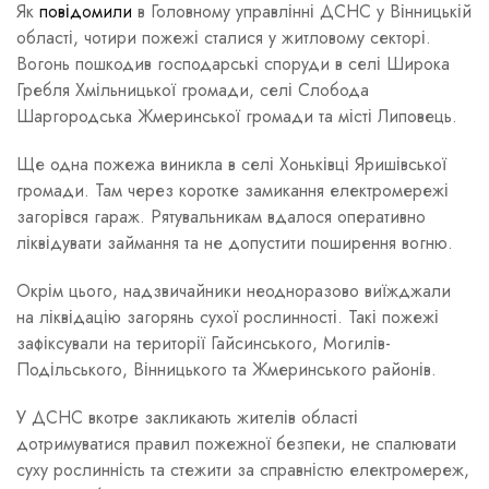
Як
повідомили
в Головному управлінні ДСНС у Вінницькій
області, чотири пожежі сталися у житловому секторі.
Вогонь пошкодив господарські споруди в селі Широка
Гребля Хмільницької громади, селі Слобода
Шаргородська Жмеринської громади та місті Липовець.
Ще одна пожежа виникла в селі Хоньківці Яришівської
громади. Там через коротке замикання електромережі
загорівся гараж. Рятувальникам вдалося оперативно
ліквідувати займання та не допустити поширення вогню.
Окрім цього, надзвичайники неодноразово виїжджали
на ліквідацію загорянь сухої рослинності. Такі пожежі
зафіксували на території Гайсинського, Могилів-
Подільського, Вінницького та Жмеринського районів.
У ДСНС вкотре закликають жителів області
дотримуватися правил пожежної безпеки, не спалювати
суху рослинність та стежити за справністю електромереж,