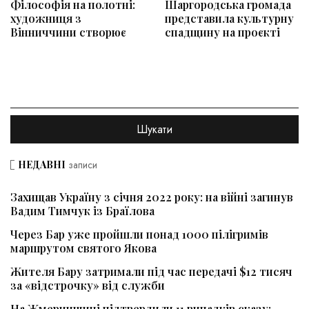
Філософія на полотні:
Шаргородська громада
художниця з
представила культурну
Вінниччини створює
спадщину на проєкті
НЕДАВНІ
записи
Захищав Україну з січня 2022 року: на війні загинув
Вадим Тимчук із Браїлова
Через Бар уже пройшли понад 1000 пілігримів
маршрутом святого Якова
Жителя Бару затримали під час передачі $12 тисяч
за «відстрочку» від служби
На Жмеринщині підтвердили 11 випадків сказу: