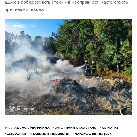
адже необережність і технічні несправності часто стають
причинами пожеж.
TAGS: #
ДСНС ВІННИЧЧИНА
#
ЗАГОРЯННЯ СУХОСТОЮ
#
КОРОТКЕ
ЗАМИКАННЯ
#
НОВИНИ ВІННИЧЧИНИ
#
ПОЖЕЖА ВІННИЦЬКА