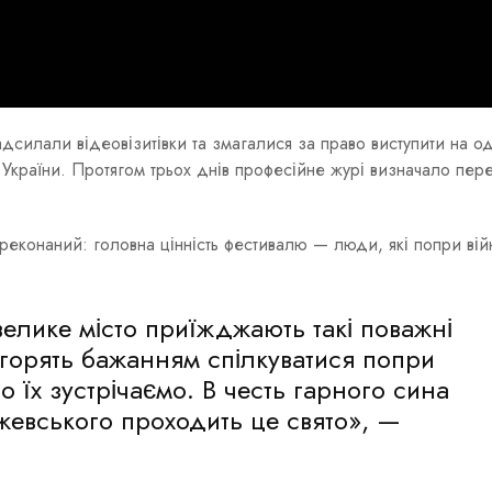
силали відеовізитівки та змагалися за право виступити на од
України. Протягом трьох днів професійне журі визначало пер
реконаний: головна цінність фестивалю — люди, які попри вій
елике місто приїжджають такі поважні
 горять бажанням спілкуватися попри
но їх зустрічаємо. В честь гарного сина
Іжевського проходить це свято», —