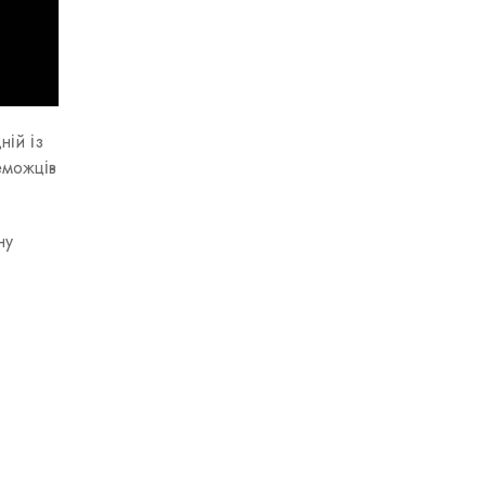
ній із
еможців
ну