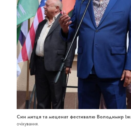
Син митця та меценат фестивалю Володимир Іж
очікування.