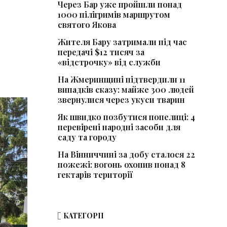
Через Бар уже пройшли понад
1000 пілігримів маршрутом
святого Якова
Жителя Бару затримали під час
передачі $12 тисяч за
«відстрочку» від служби
На Жмеринщині підтвердили 11
випадків сказу: майже 300 людей
звернулися через укуси тварин
Як швидко позбутися попелиці: 4
перевірені народні засоби для
саду та городу
На Вінниччині за добу сталося 22
пожежі: вогонь охопив понад 8
гектарів території
КАТЕГОРІЇ