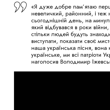
«Я дуже добре пам’ятаю перш
невеличкий, районний, і теж 
сьогоднішній день, на минул
який відбувався в роки війни
стільки людей будуть знаходи
виступати, показати своє мис
наша українська пісня, вона 
українське, ми всі патріоти У
наголосив Володимир Іжевсь