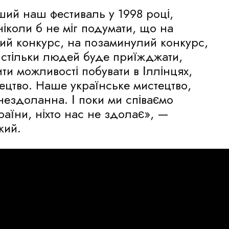
ий наш фестиваль у 1998 році,
ніколи б не міг подумати, що на
ий конкурс, на позаминулий конкурс,
, стільки людей буде приїжджати,
ти можливості побувати в Іллінцях,
тецтво. Наше українське мистецтво,
нездоланна. І поки ми співаємо
країни, ніхто нас не здолає», —
кий.