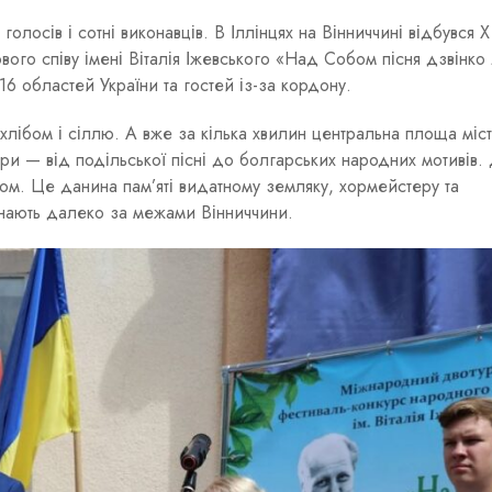
голосів і сотні виконавців. В Іллінцях на Вінниччині відбувся Х
го співу імені Віталія Іжевського «Над Собом пісня дзвінко
16 областей України та гостей із-за кордону.
хлібом і сіллю. А вже за кілька хвилин центральна площа міс
ури — від подільської пісні до болгарських народних мотивів.
сом. Це данина пам’яті видатному земляку, хормейстеру та
 знають далеко за межами Вінниччини.