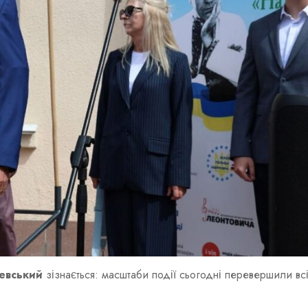
евський
зізнається: масштаби події сьогодні перевершили вс