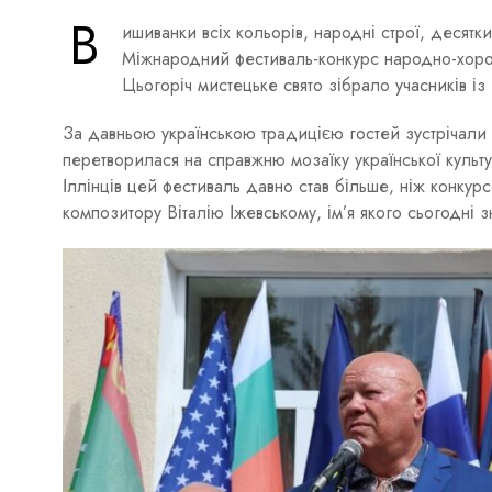
В
ишиванки всіх кольорів, народні строї, десятки 
Міжнародний фестиваль-конкурс народно-хорово
Цьогоріч мистецьке свято зібрало учасників із 
За давньою українською традицією гостей зустрічали 
перетворилася на справжню мозаїку української культ
Іллінців цей фестиваль давно став більше, ніж конкур
композитору Віталію Іжевському, ім’я якого сьогодні