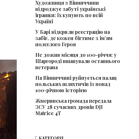
Художниця з Вінниччини
відроджує забуті українські
іграшки: їх купують по всій
Україні
У Барі відкрили реєстрацію на
забіг, де кожен бігтиме з ім’ям
полеглого Героя
Не дожив місяця до 100-річчя: у
Шаргороді вшанували останнього
ветерана
На Вінниччині руйнується палац
польських шляхтичів із понад
100-річною історією
Жмеринська громада передала
ЗСУ 28 сучасних дронів DJI
Matrice 4T
КАТЕГОРІЇ