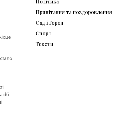
Політика
Привітання та поздоровлення
Сад і Город
Спорт
місце
Тексти
стало
ті
асіб
ці