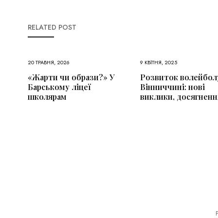
RELATED POST
20 ТРАВНЯ, 2026
9 КВІТНЯ, 2025
«Жарти чи образи?» У
Розвиток волейбол
Барському ліцеї
Вінниччині: нові
школярам
виклики, досягненн