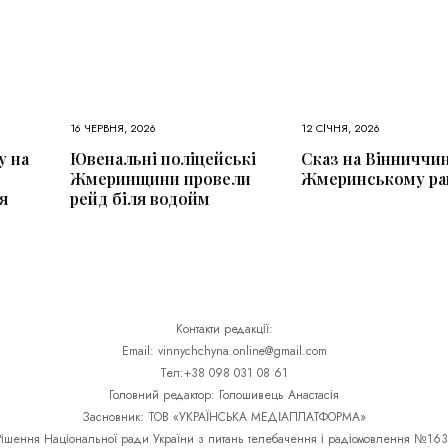
16 ЧЕРВНЯ, 2026
12 СІЧНЯ, 2026
у на
Ювенальні поліцейські
Сказ на Вінниччин
Жмеринщини провели
Жмеринському ра
я
рейд біля водойм
Контакти редакції:
Email: vinnychchyna.online@gmail.com
Тел:+38 098 031 08 61
Головний редактор: Голошивець Анастасія
Засновник: ТОВ «УКРАЇНСЬКА МЕДІАПЛАТФОРМА»
Рішення Національної ради України з питань телебачення і радіомовлення №163