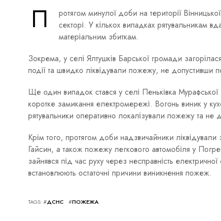
П
ротягом минулої доби на території Вінницької
секторі. У кількох випадках рятувальникам вд
матеріальним збиткам.
Зокрема, у селі Ялтушків Барської громади загорілас
події та швидко ліквідували пожежу, не допустивши п
Ще один випадок стався у селі Пеньківка Мурафсько
коротке замикання електромережі. Вогонь виник у ку
рятувальники оперативно локалізували пожежу та не 
Крім того, протягом доби надзвичайники ліквідували 
Гайсин, а також пожежу легкового автомобіля у Погр
зайнявся під час руху через несправність електричної
встановлюють остаточні причини виникнення пожеж.
TAGS: #
ДСНС
#
ПОЖЕЖА