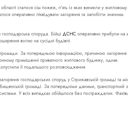
 області сталося сім пожеж, п’ять із яких виникли у житловому
алося оперативно ліквідувати загоряння та запобігти значним
я господарська споруда. Бійці
ДСНС
оперативно прибули на 
оширення вогню на сусідні будівлі.
ї громади. За попередньою інформацією, причиною загоряння 
хонному приміщенні приватного житлового будинку, однак
допустили її подальшого розповсюдження.
загоряння господарських споруд у Стрижавській громаді та міс
ебищенській громаді. За попередніми даними, транспортний з
 системи. У всіх випадках обійшлося без постраждалих. Фахів