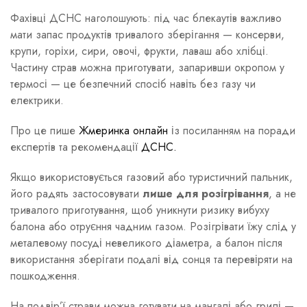
Фахівці ДСНС наголошують: під час блекаутів важливо
мати запас продуктів тривалого зберігання — консерви,
крупи, горіхи, сири, овочі, фрукти, лаваш або хлібці.
Частину страв можна приготувати, запаривши окропом у
термосі — це безпечний спосіб навіть без газу чи
електрики.
Про це пише
Жмеринка онлайн
із посиланням на поради
експертів та рекомендації
ДСНС.
Якщо використовується газовий або туристичний пальник,
його радять застосовувати
лише для розігрівання
, а не
тривалого приготування, щоб уникнути ризику вибуху
балона або отруєння чадним газом. Розігрівати їжу слід у
металевому посуді невеликого діаметра, а балон після
використання зберігати подалі від сонця та перевіряти на
пошкодження.
На подвір’ї страви можна готувати на мангалі або грилі —