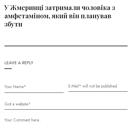
У Жмеринці затримали чоловіка з
амфетаміном, який він планував
збути
LEAVE A REPLY