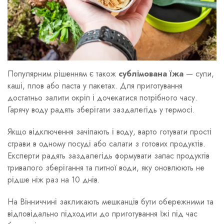
Популярним рішенням є також
сублімована їжа
— супи,
каші, плов або паста у пакетах. Для приготування
достатньо залити окріп і дочекатися потрібного часу.
Гарячу воду радять зберігати заздалегідь у термосі.
Якщо відключення зачіпають і воду, варто готувати прості
страви в одному посуді або салати з готових продуктів.
Експерти радять заздалегідь формувати запас продуктів
тривалого зберігання та питної води, яку оновлюють не
рідше ніж раз на 10 днів.
На Вінниччині закликають мешканців бути обережними та
відповідально підходити до приготування їжі під час