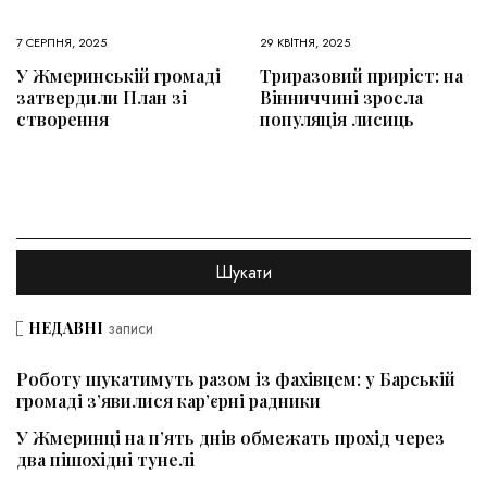
7 СЕРПНЯ, 2025
29 КВІТНЯ, 2025
У Жмеринській громаді
Триразовий приріст: на
затвердили План зі
Вінниччині зросла
створення
популяція лисиць
НЕДАВНІ
записи
Роботу шукатимуть разом із фахівцем: у Барській
громаді з’явилися кар’єрні радники
У Жмеринці на п’ять днів обмежать прохід через
два пішохідні тунелі