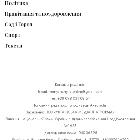
Політика
Привітання та поздоровлення
Сад і Город
Спорт
Тексти
Контакти редакції:
Email: vinnychchyna.online@gmail.com
Тел:+38 098 031 08 61
Головний редактор: Голошивець Анастасія
Засновник: ТОВ «УКРАЇНСЬКА МЕДІАПЛАТФОРМА»
Рішення Національної ради України з питань телебачення і радіомовлення
№1635
Ідентифікатор медіа: R40-06395
Україна, м. Вінниця бульв. Свободи , буд. 8, 21005 +380953626765