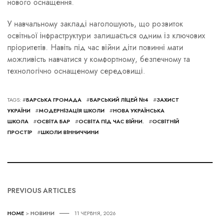
нового оснащення.
У навчальному закладі наголошують, що розвиток
освітньої інфраструктури залишається одним із ключових
пріоритетів. Навіть під час війни діти повинні мати
можливість навчатися у комфортному, безпечному та
технологічно оснащеному середовищі.
TAGS: #
БАРСЬКА ГРОМАДА
#
БАРСЬКИЙ ЛІЦЕЙ №4
#
ЗАХИСТ
УКРАЇНИ
#
МОДЕРНІЗАЦІЯ ШКОЛИ
#
НОВА УКРАЇНСЬКА
ШКОЛА
#
ОСВІТА БАР
#
ОСВІТА ПІД ЧАС ВІЙНИ.
#
ОСВІТНІЙ
ПРОСТІР
#
ШКОЛИ ВІННИЧЧИНИ
PREVIOUS ARTICLES
HOME
>
НОВИНИ
11 ЧЕРВНЯ, 2026