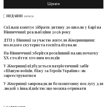
НЕДАВНІ
записи
Скільки коштує зібрати дитину до школи у Барі на
Вінниччині: реальні ціни 2026 року
ДТП у Вінниці за участю жителя Жмеринщини:
молодого скутериста госпіталізували
На Вінниччині зберігся розкішний палац початку
ХХ століття: хто ним володів
У Жмеринці відбудеться патріотичний забіг
«Шаную воїнів, біжу за Героїв України»: як
зареєструватися
У Жмеринці запровадили безкоштовну послугу для
людей з інвалідністю: що можна отримати