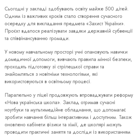
Сьогодні у закладі здобувають освіту майже 500 дітей.
Одним із важливих кроків стало створення сучасного
осередку для викладання предмета «Захист України».
Проєкт вдалося реалізувати завдяки державній субвенції
та співфінансуванню громади.
У новому навчальному просторі учні опановують навички
домедичної допомоги, вивчають правила мінної безпеки,
проходять підготовку зі стрілецької справи та
знайомляться з новітніми технологіями, які
використовуються в освітньому процесі.
Паралельно у ліцеї продовжують впроваджувати реформу
«Нова українська школа». Заклад отримав сучасні
ноутбуки та мультимедійне обладнання, що допомагає
зробити навчання більш інтерактивним і доступним. Також
оновлено кабінети фізики та хімії, де школярі можуть
проводити практичні заняття та досліди із використанням