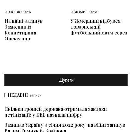
20 ЛЮТОГО, 2026
20 ЖОВТНЯ, 2025
На війні загинув
У Жмеринці відбувся
Захисник із
товариський
Копистирина
футбольний матч серед
Олександр
НЕДАВНІ
записи
Скільки грошей держава отримала завдяки
детінізації: у БЕБ назвали цифру
Захищав Україну з січня 2022 року: на війні загинув
Вадим Тимчук із Браїлова