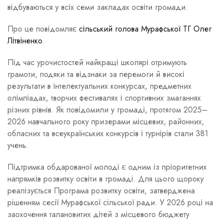
відбуваються у всіх семи закладах освіти громади.
Про це повідомляє
сільський голова Мурафської ТГ Олег
Літвіненко
.
Під час урочистостей найкращі школярі отримують
грамоти, подяки та відзнаки за перемоги й високі
результати в інтелектуальних конкурсах, предметних
олімпіадах, творчих фестивалях і спортивних змаганнях
різних рівнів. Як повідомили у громаді, протягом 2025–
2026 навчального року призерами місцевих, районних,
обласних та всеукраїнських конкурсів і турнірів стали 381
учень.
Підтримка обдарованої молоді є одним із пріоритетних
напрямків розвитку освіти в громаді. Для цього щороку
реалізується Програма розвитку освіти, затверджена
рішенням сесії Мурафської сільської ради. У 2026 році на
заохочення талановитих дітей з місцевого бюджету