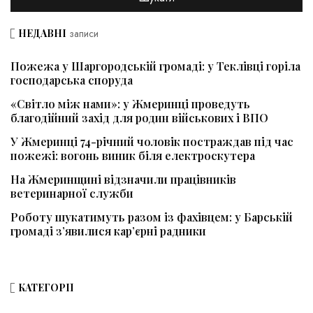
НЕДАВНІ
записи
Пожежа у Шаргородській громаді: у Теклівці горіла
господарська споруда
«Світло між нами»: у Жмеринці проведуть
благодійний захід для родин військових і ВПО
У Жмеринці 74-річний чоловік постраждав під час
пожежі: вогонь виник біля електроскутера
На Жмеринщині відзначили працівників
ветеринарної служби
Роботу шукатимуть разом із фахівцем: у Барській
громаді з’явилися кар’єрні радники
КАТЕГОРІЇ