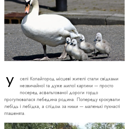
У
селі Копайгород місцеві жителі стали свідками
незвичайної та дуже милої картини — просто
посеред асфальтованої дороги гордо
прогулювалася лебедина родина. Попереду крокували
лебідь і лебідка, а слідом за ними — маленькі пухнасті
пташенята.