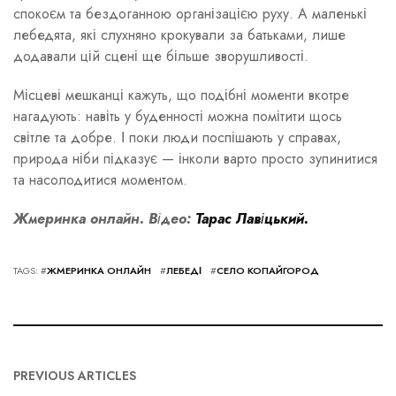
спокоєм та бездоганною організацією руху. А маленькі
лебедята, які слухняно крокували за батьками, лише
додавали цій сцені ще більше зворушливості.
Місцеві мешканці кажуть, що подібні моменти вкотре
нагадують: навіть у буденності можна помітити щось
світле та добре. І поки люди поспішають у справах,
природа ніби підказує — інколи варто просто зупинитися
та насолодитися моментом.
Жмеринка онлайн. Відео:
Тарас Лавіцький.
TAGS: #
ЖМЕРИНКА ОНЛАЙН
#
ЛЕБЕДІ
#
СЕЛО КОПАЙГОРОД
PREVIOUS ARTICLES