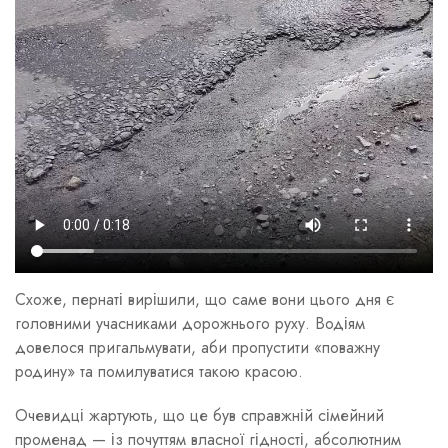
Схоже, пернаті вирішили, що саме вони цього дня є
головними учасниками дорожнього руху. Водіям
довелося пригальмувати, аби пропустити «поважну
родину» та помилуватися такою красою.
Очевидці жартують, що це був справжній сімейний
променад — із почуттям власної гідності, абсолютним