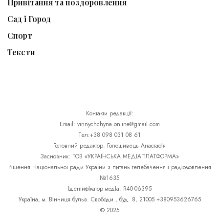
Привітання та поздоровлення
Сад і Город
Спорт
Тексти
Контакти редакції:
Email: vinnychchyna.online@gmail.com
Тел:+38 098 031 08 61
Головний редактор: Голошивець Анастасія
Засновник: ТОВ «УКРАЇНСЬКА МЕДІАПЛАТФОРМА»
Рішення Національної ради України з питань телебачення і радіомовлення
№1635
Ідентифікатор медіа: R40-06395
Україна, м. Вінниця бульв. Свободи , буд. 8, 21005 +380953626765
© 2025