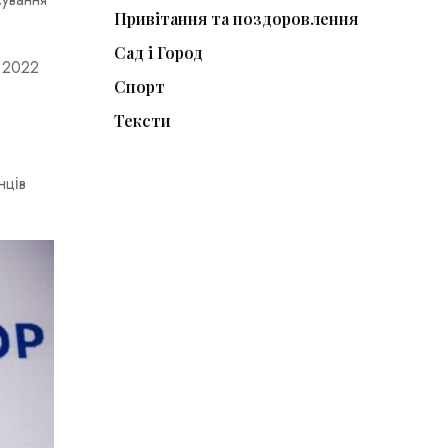
Привітання та поздоровлення
Сад і Город
у 2022
Спорт
Тексти
нців