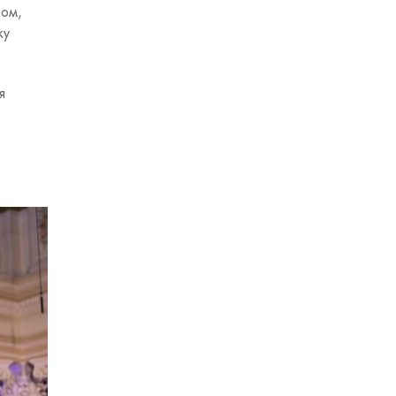
ном,
ку
я