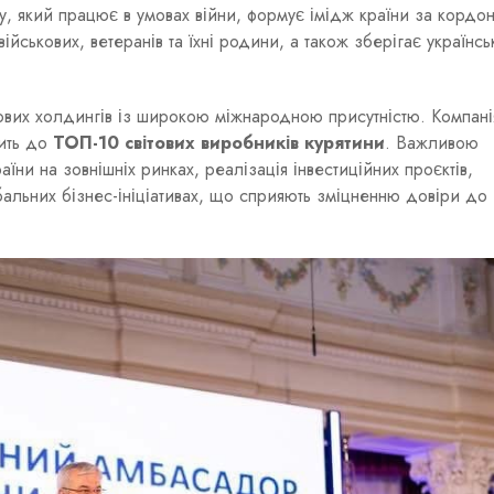
у, який працює в умовах війни, формує імідж країни за кордо
йськових, ветеранів та їхні родини, а також зберігає українсь
ових холдингів із широкою міжнародною присутністю. Компані
ить до
ТОП-10 світових виробників курятини
. Важливою
ни на зовнішніх ринках, реалізація інвестиційних проєктів,
бальних бізнес-ініціативах, що сприяють зміцненню довіри до