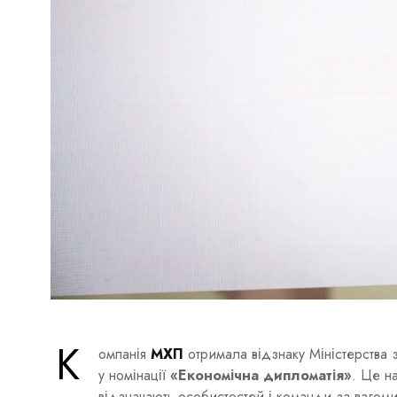
К
омпанія
МХП
отримала відзнаку Міністерства 
у номінації
«Економічна дипломатія»
. Це н
відзначають особистостей і команди за вагоми