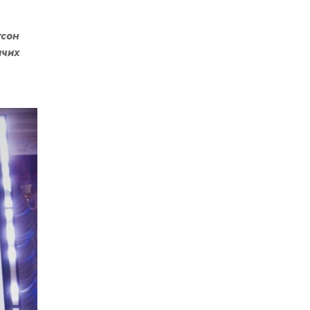
тсон
ичих