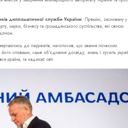
иків дипломатичної служби України
. Премію, засновану 
ту, науки, бізнесу та громадянського суспільства, які своєю
рдоном.
звертаючись до лауреатів, наголосив, що звання почесних
а його словами, саме об’єднання досвіду, знань і зусиль украї
я країна, та надихає світ.