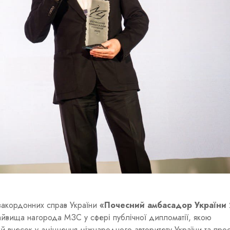
закордонних справ України
«Почесний амбасадор України
айвища нагорода МЗС у сфері публічної дипломатії, якою
й внесок у зміцнення міжнародного авторитету України та про