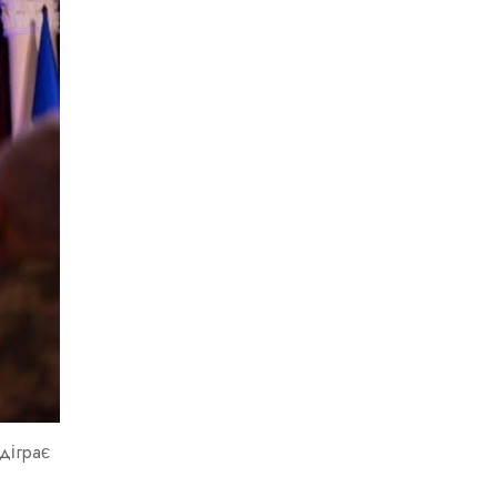
ідіграє