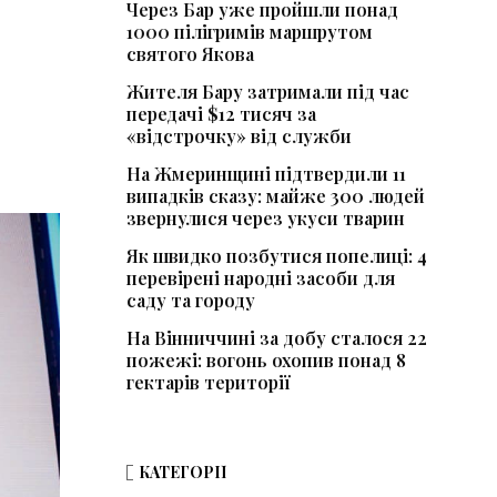
Через Бар уже пройшли понад
1000 пілігримів маршрутом
святого Якова
Жителя Бару затримали під час
передачі $12 тисяч за
«відстрочку» від служби
На Жмеринщині підтвердили 11
випадків сказу: майже 300 людей
звернулися через укуси тварин
Як швидко позбутися попелиці: 4
перевірені народні засоби для
саду та городу
На Вінниччині за добу сталося 22
пожежі: вогонь охопив понад 8
гектарів території
КАТЕГОРІЇ