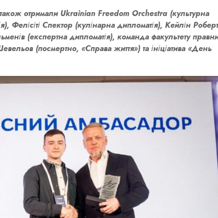
також отримали Ukrainian Freedom Orchestra (культурна
), Фелісіті Спектор (кулінарна дипломатія), Кейлін Робер
льменів (експертна дипломатія), команда факультету правн
евельов (посмертно, «Справа життя») та ініціатива «День