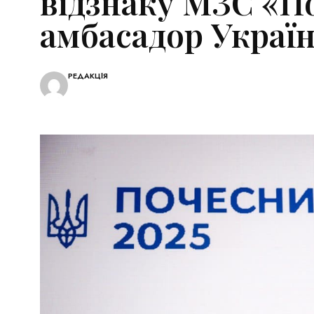
відзнаку МЗС «П
амбасадор Україн
РЕДАКЦІЯ