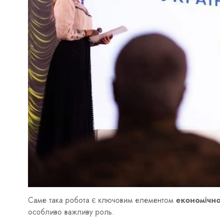
Саме така робота є ключовим елементом
економічно
особливо важливу роль.