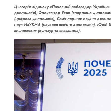
Цьогоріч відзнаку
«Почесний амбасадор України»
дипломатія), Олександр Усик (спортивна дипломатія
(цифрова дипломатія), Саміт перших леді та джент
наук НаУКМА (науково-освітня дипломатія), Юрій Ш
вишиванки» (культурна спадщина).