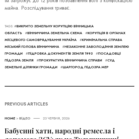
їм загрожує до 12 років позбавлення волі з конфіскацією
майна. Розслідування триває.
TAGS: #
ВИКРИТО ЗЕМЕЛЬНУ КОРУПЦІЮ ВІННИЦЬКА
ОБЛАСТЬ
#
ВІННИЧЧИНА ЗЕМЕЛЬНА СХЕМА
#
КОРУПЦІЯ В ОРГАНАХ
МІСЦЕВОГО САМОВРЯДУВАННЯ УКРАЇНА
#
КРИМІНАЛЬНА СПРАВА
МІСЬКИЙ ГОЛОВА ВІННИЧЧИНА
#
НЕЗАКОННЕ ЗАВОЛОДІННЯ ЗЕМЛЕЮ
ГРОМАДИ
#
ПІДРОБКА ДОКУМЕНТІВ ЗЕМЛЯ 1993
#
ПОСАДОВЦІ
ПІДОЗРА ЗЕМЛЯ
#
ПРОКУРАТУРА ВІННИЧЧИНА СПРАВИ
#
СУД
ЗЕМЕЛЬНІ ДІЛЯНКИ ГРОМАДИ
#
ШАРГОРОД ПІДОЗРА МЕР
PREVIOUS ARTICLES
HOME
>
ВІДЕО
23 ЧЕРВНЯ, 2026
Бабусині хати, народні ремесла і