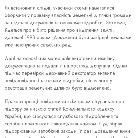
Як встановили слідчі, учасники схеми намагалися
оформити у приватну власність земельні ділянки громади
на підставі документів із ознаками підробки. Зокрема,
йдеться про нібито рішення про виділення землі,
датовані 1993 роком. Документи були завірені печатками
вже неіснуючих сільських рад.
Далі на основі цих матеріалів виготовили технічну
документацію та подали її на розгляд депутатів. Однак
під час перевірки державний реєстратор виявила
невідповідності та ознаки підробки, після чого у
реєстрації земельних ділянок було відмовлено.
Правоохоронці повідомили всім трьом фігурантам про
підозру за низкою статей Кримінального кодексу
України, що стосуються службового підроблення та
спроби незаконного заволодіння майном. Суд обрав
підозрюваним запобіжні заходи. У разі доведення вини