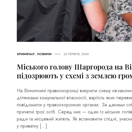
КРИМІНАЛ
,
НОВИНИ
23 ЧЕРВНЯ, 2026
Міського голову Шаргорода на В
підозрюють у схемі з землею гро
На Вінниччині правоохоронці викрили схему незакон
ділянками комунальної власності, вартість яких перев
повідомили у правоохоронних органах. За даними слі
причетні троє осіб. Серед них — один із міських голів
ради та місцевий житель. Як встановили слідчі, учас
у приватну […]