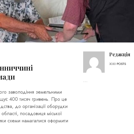
Редакція
3030
POSTS
інниччині
мади
...
ного заволодіння земельними
ищує 400 тисяч гривень. Про це
дства, до організації оборудки
 області, посадовиця міської
ники схеми намагалися оформити