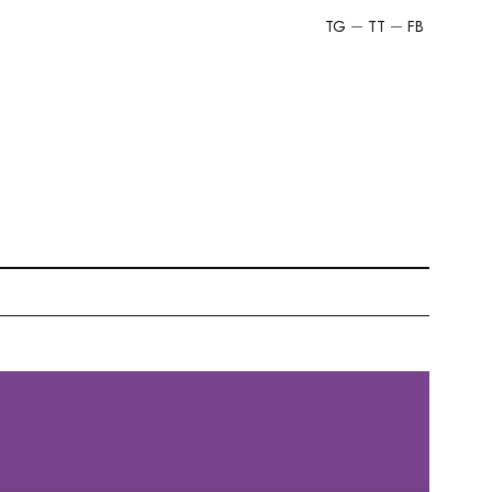
TG
TT
FB