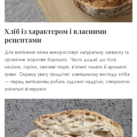
Хліб із характером і власними
рецептами
Для випікання жінка використовує натуральну закваску та
органічне жорнове борошно. Часто додає до тіста
насіння, горіхи, овочеві пюре, в’ялені томати й ароматні
трави. Окрему увагу приділяє зовнішньому вигляду хліба
— перед випіканням робить художні надрізи, створюючи
унікальні візерунки.