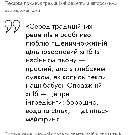
Пекарка поєднує традиційні рецепти з авторськими
експериментами.
«Серед традиційних
рецептів я особливо
люблю пшенично-житній
цільнозерновий хліб із
насінням льону —
простий, але з глибоким
смаком, як колись пекли
наші бабусі. Справжній
хліб — це три
інгредієнти: борошно,
вода та сіль», — ділиться
майстриня.
Оксана каже, що мріє колись спекти хліб у справжній