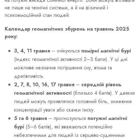
на потужні викиди сонячної енергії. Вони можуть впливати
не лише на технічні системи, а й на фізичний і
психоемоційний стан людей.
Календар геомагнітних збурень на травень 2025
року:
3, 4, 11 травня
– очікуються
помірні магнітні бурі
(індекс геомагнітної активності 2–3 бали). У ці дні
можливе незначне погіршення сну, втома та
дратівливість.
2, 7, 8, 10, 16, 17 травня
–
середній рівень
геомагнітної активності
(близько 4 балів). У деяких
людей можуть проявлятися головний біль, зниження
концентрації уваги або скачки тиску.
5 та 6 травня
– прогнозуються
потужні магнітні
бурі
(5–6 балів), які вважаються потенційно
небезпечними для людей із серцево-судинними