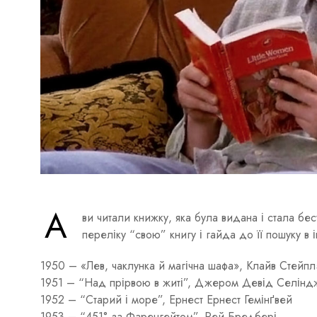
А
ви читали книжку, яка була видана і стала б
переліку “свою” книгу і гайда до її пошуку в і
1950 – «Лев, чаклунка й магічна шафа», Клайв Стейпл
1951 – “Над прірвою в житі”, Джером Девід Селінд
1952 – “Старий і море”, Ернест Ернест Гемінґвей
1953 – “451° за Фаренгейтом”, Рей Бредбері