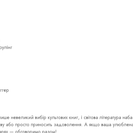
н
оулінг
ггер
ише невеликий вибір культових книг, і світова література наба
уяву або просто приносить задоволення. А якщо ваша улюблена
нтарях — обговоримо разом!