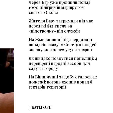
Через Бар уже пройшли понад
1000 пілігримів маршрутом
святого Якова
Жителя Бару затримали під час
передачі $12 тисяч за
«відстрочку» від служби
На Жмеринщині підтвердили 11
випадків сказу: майже 300 людей
звернулися через укуси тварин
Як швидко позбутися попелиці: 4
перевірені народні засоби для
саду та городу
На Вінниччині за добу сталося 22
пожежі: вогонь охопив понад 8
гектарів території
КАТЕГОРІЇ