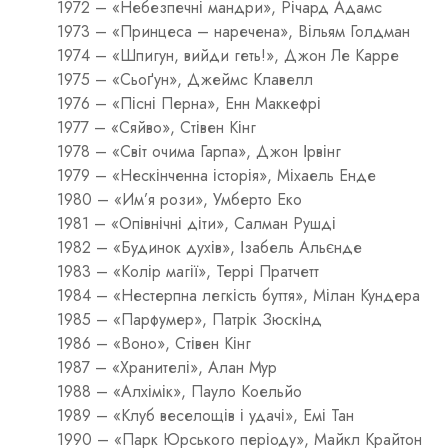
1972 – «Небезпечні мандри», Річард Адамс
1973 – «Принцеса – наречена», Вільям Голдман
1974 – «Шпигун, вийди геть!», Джон Ле Карре
1975 – «Сьоґун», Джеймс Клавелл
1976 – «Пісні Перна», Енн Маккефрі
1977 – «Сяйво», Стівен Кінг
1978 – «Світ очима Гарпа», Джон Ірвінг
1979 – «Нескінченна історія», Міхаель Енде
1980 – «Им’я рози», Умберто Еко
1981 – «Опівнічні діти», Салман Рушді
1982 – «Будинок духів», Ізабель Альєнде
1983 – «Колір магії», Террі Пратчетт
1984 – «Нестерпна легкість буття», Мілан Кундера
1985 – «Парфумер», Патрік Зюскінд
1986 – «Воно», Стівен Кінг
1987 – «Хранителі», Алан Мур
1988 – «Алхімік», Пауло Коельйо
1989 – «Клуб веселощів і удачі», Емі Тан
1990 – «Парк Юрського періоду», Майкл Крайтон