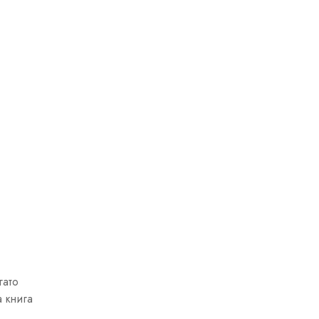
гато
 книга