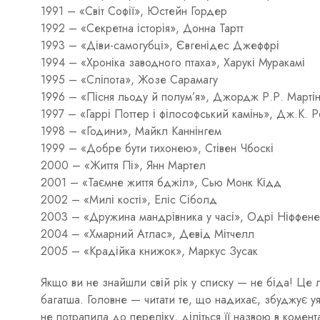
1991 – «Світ Софії», Юстейн Гордер
1992 – «Секретна історія», Донна Тартт
1993 – «Діви-самогубці», Євгенідес Джеффрі
1994 – «Хроніка заводного птаха», Харукі Муракамі
1995 – «Сліпота», Жозе Сарамагу
1996 – «Пісня льоду й полум’я», Джордж Р.Р. Марті
1997 – «Гаррі Поттер і філософський камінь», Дж.К. Р
1998 – «Години», Майкл Каннінгем
1999 – «Добре бути тихонею», Стівен Чбоскі
2000 – «Життя Пі», Янн Мартел
2001 – «Таємне життя бджіл», Сью Монк Кідд
2002 – «Милі кості», Еліс Сіболд
2003 – «Дружина мандрівника у часі», Одрі Ніффене
2004 – «Хмарний Атлас», Девід Мітчелл
2005 – «Крадійка книжок», Маркус Зусак
Якщо ви не знайшли свій рік у списку — не біда! Це л
багатша. Головне — читати те, що надихає, збуджує 
не потрапила до переліку, діліться її назвою в коме