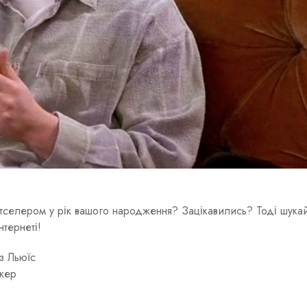
естселером у рік вашого народження? Зацікавились? Тоді шукай
нтернеті!
з Льюїс
жер