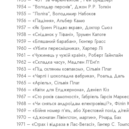
1954 – “Володар перснів”, Джон Р.Р. Толкін
1955 – “Лоліта”, Володимир Набоков
1956 – «Падіння», Альбер Камю
1957 – «Як Гринч Різдво вкрав», Доктор Сьюз
1958 – «Сніданок у Тіфані», Трумен Капоте
1959 – «Бляшаний барабан», Гюнтер Грасс
1960 – «Убити пересмішника», Харпер Лі
1961 – «Чужинець у чужій країні», Роберт Гайнлайн
1962 – «Складка часу», Мадлен Л’Енґл
1963 – «Під скляним ковпаком», Сільвія Плат
1964 – «Чарлі і шоколадна фабрика», Роальд Даль
1965 – «Аріель», Сільвія Плат
1966 – «Квіти для Елджернона», Деніел Кіз
1967 – «Сто років самотності», Габріель Гарсія Маркес
1968 – «Чи сняться андроїдам електровівці?», Філіп К
1969 – «Бійня номер п’ять, або Хрестовий похід дітей
1970 – «Джонатан Лівінгстон, мартин», Річард Бах
1971 – «Страх і відраза в Лас-Вегасі», Гантер С. Томп