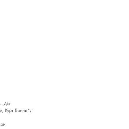
. Дік
», Курт Воннеґут
сон