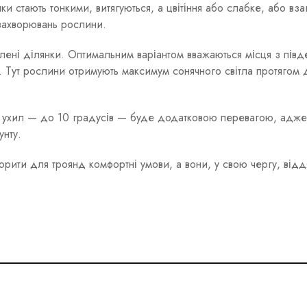
ки стають тонкими, витягуються, а цвітіння або слабке, або вза
 захворювань рослини.
лені ділянки. Оптимальним варіантом вважаються місця з пів
. Тут рослини отримують максимум сонячного світла протягом 
ий ухил — до 10 градусів — буде додатковою перевагою, адже
унту.
ити для троянд комфортні умови, а вони, у свою чергу, відд