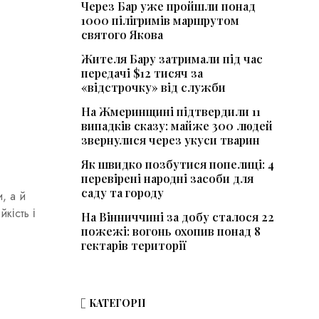
Через Бар уже пройшли понад
1000 пілігримів маршрутом
святого Якова
Жителя Бару затримали під час
передачі $12 тисяч за
«відстрочку» від служби
На Жмеринщині підтвердили 11
випадків сказу: майже 300 людей
звернулися через укуси тварин
Як швидко позбутися попелиці: 4
перевірені народні засоби для
саду та городу
, а й
кість і
На Вінниччині за добу сталося 22
пожежі: вогонь охопив понад 8
гектарів території
КАТЕГОРІЇ