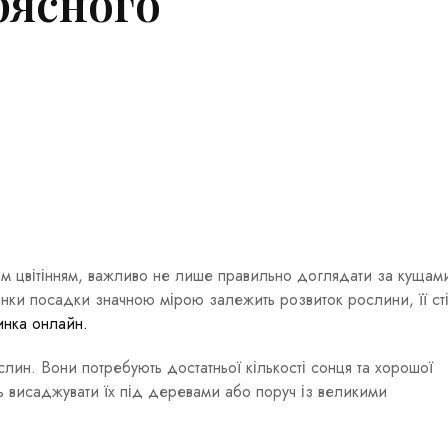
рясного
им цвітінням, важливо не лише правильно доглядати за кущами
нки посадки значною мірою залежить розвиток рослини, її стій
нка онлайн.
ин. Вони потребують достатньої кількості сонця та хорошої
ть висаджувати їх під деревами або поруч із великими