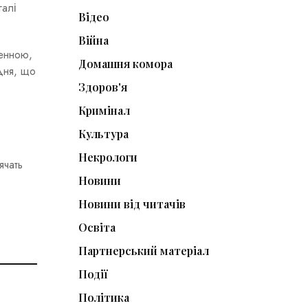
галі
Відео
Війна
денною,
Домашня комора
дня, що
Здоров'я
Кримінал
Культура
Некрологи
ячать
Новини
Новини від читачів
Освіта
Партнерський матеріал
Події
Політика