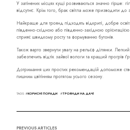
У затінених місцях кущі розвиваються значно гірше: гіл
відсутнє. Крім того, брак світла може призводити до
Найкраще для троянд підходять відкриті, добре освіт
південно-східною або південно-західною орієнтацією
сприяє швидкому росту та формуванню бутонів.
Також варто звернути увагу на рельєф ділянки. Легк
забезпечить відтік зайвої вологи та кращий прогрів ґр
Дотримання цих простих рекомендацій допоможе створ
пишним цвітінням протягом усього сезону.
TAGS: #
КОРИСНІ ПОРАДИ
#
ТРОЯНДИ НА ДАЧІ
PREVIOUS ARTICLES