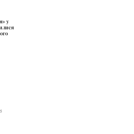
я» у
илися
ого
5