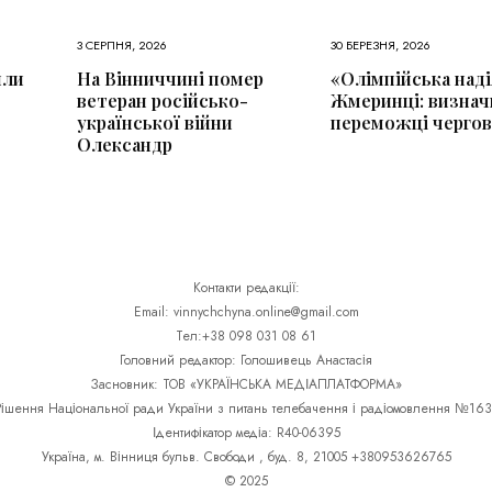
3 СЕРПНЯ, 2026
30 БЕРЕЗНЯ, 2026
или
На Вінниччині помер
«Олімпійська наді
ветеран російсько-
Жмеринці: визнач
української війни
переможці чергов
Олександр
Контакти редакції:
Email: vinnychchyna.online@gmail.com
Тел:+38 098 031 08 61
Головний редактор: Голошивець Анастасія
Засновник: ТОВ «УКРАЇНСЬКА МЕДІАПЛАТФОРМА»
Рішення Національної ради України з питань телебачення і радіомовлення №163
Ідентифікатор медіа: R40-06395
Україна, м. Вінниця бульв. Свободи , буд. 8, 21005 +380953626765
© 2025