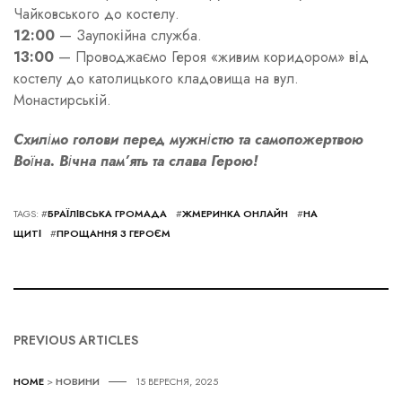
Чайковського до костелу.
12:00
— Заупокійна служба.
13:00
— Проводжаємо Героя «живим коридором» від
костелу до католицького кладовища на вул.
Монастирській.
Схилімо голови перед мужністю та самопожертвою
Воїна. Вічна пам’ять та слава Герою!
TAGS: #
БРАЇЛІВСЬКА ГРОМАДА
#
ЖМЕРИНКА ОНЛАЙН
#
НА
ЩИТІ
#
ПРОЩАННЯ З ГЕРОЄМ
PREVIOUS ARTICLES
HOME
>
НОВИНИ
15 ВЕРЕСНЯ, 2025