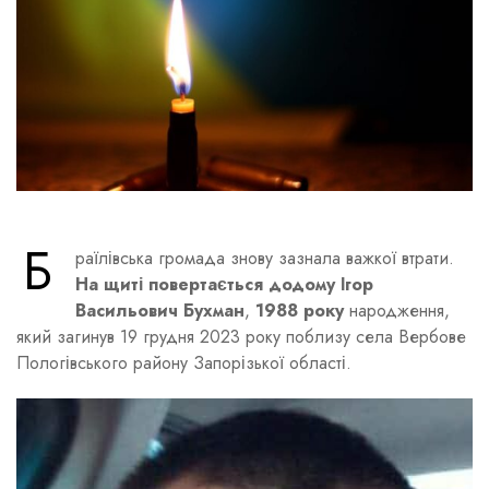
Б
раїлівська громада знову зазнала важкої втрати.
На щиті повертається додому Ігор
Васильович Бухман
,
1988 року
народження,
який загинув 19 грудня 2023 року поблизу села Вербове
Пологівського району Запорізької області.