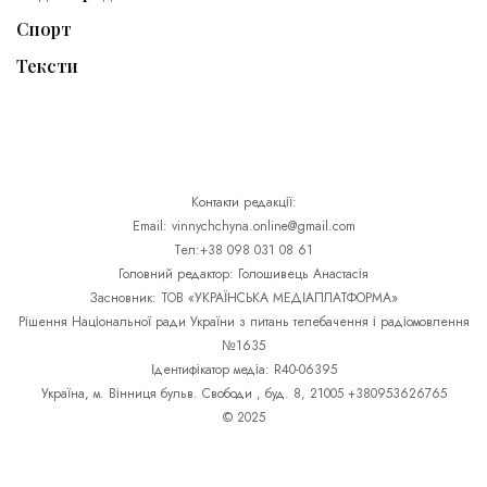
Спорт
Тексти
Контакти редакції:
Email: vinnychchyna.online@gmail.com
Тел:+38 098 031 08 61
Головний редактор: Голошивець Анастасія
Засновник: ТОВ «УКРАЇНСЬКА МЕДІАПЛАТФОРМА»
Рішення Національної ради України з питань телебачення і радіомовлення
№1635
Ідентифікатор медіа: R40-06395
Україна, м. Вінниця бульв. Свободи , буд. 8, 21005 +380953626765
© 2025