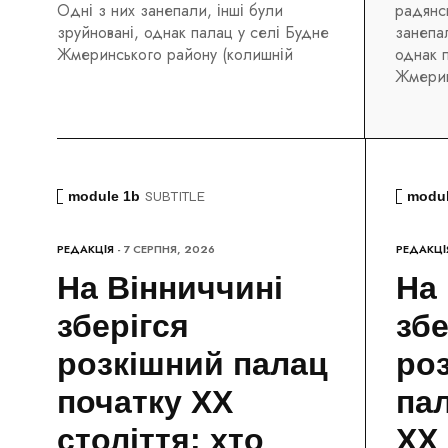
Одні з них занепали, інші були
радянс
зруйновані, однак палац у селі Будне
занепал
Жмеринського району (колишній
однак 
Жмерин
module 1b
SUBTITLE
modul
РЕДАКЦІЯ
- 7 СЕРПНЯ, 2026
РЕДАКЦІ
На Вінниччині
На 
зберігся
збе
розкішний палац
ро
початку ХХ
па
століття: хто
ХХ 