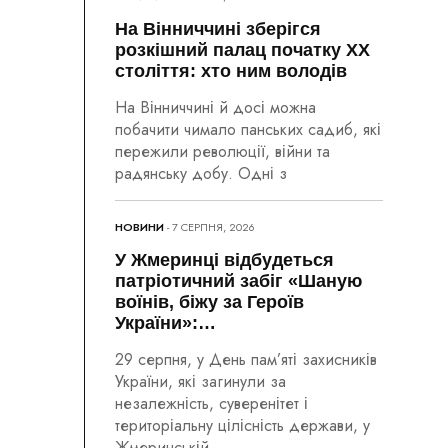
На Вінниччині зберігся
розкішний палац початку ХХ
століття: хто ним володів
На Вінниччині й досі можна
побачити чимало панських садиб, які
пережили революції, війни та
радянську добу. Одні з
НОВИНИ
- 7 СЕРПНЯ, 2026
У Жмеринці відбудеться
патріотичний забіг «Шаную
воїнів, біжу за Героїв
України»:…
29 серпня, у День пам’яті захисників
України, які загинули за
незалежність, суверенітет і
територіальну цілісність держави, у
Жмеринській