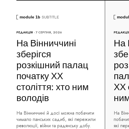
module 1b
SUBTITLE
modul
РЕДАКЦІЯ
- 7 СЕРПНЯ, 2026
РЕДАКЦІ
На Вінниччині
На 
зберігся
збе
розкішний палац
роз
початку ХХ
пал
століття: хто ним
ХХ 
володів
ним
На Вінниччині й досі можна побачити
На Він
чимало панських садиб, які пережили
побачи
революції, війни та радянську добу.
які пер