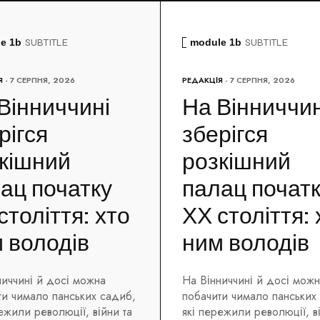
e 1b
SUBTITLE
module 1b
SUBTITLE
Я
- 7 СЕРПНЯ, 2026
РЕДАКЦІЯ
- 7 СЕРПНЯ, 2026
Вінниччині
На Вінниччин
рігся
зберігся
кішний
розкішний
ац початку
палац почат
століття: хто
ХХ століття: 
 володів
ним володів
ниччині й досі можна
На Вінниччині й досі мож
ти чимало панських садиб,
побачити чимало панських
ежили революції, війни та
які пережили революції, в