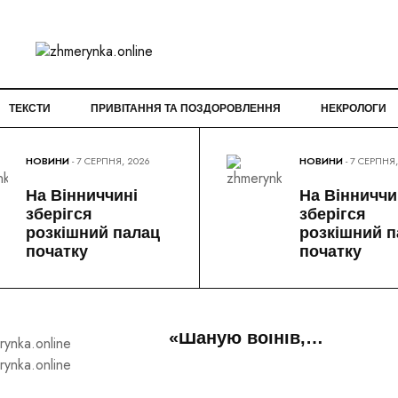
ТЕКСТИ
ПРИВІТАННЯ ТА ПОЗДОРОВЛЕННЯ
НЕКРОЛОГИ
НОВИНИ
- 7 СЕРПНЯ, 2026
НОВИНИ
- 7 СЕРПНЯ
На Вінниччині
На Вінниччи
зберігся
зберігся
розкішний палац
розкішний п
РЕДАКЦІЯ
-
НОВИНИ
- 7 СЕРПНЯ, 2026
РЕДАКЦІЯ
-
НОВИНИ
- 7 СЕРПНЯ, 2026
початку
початку
У Жмеринці
На Вінниччині
відбудеться
зберігся розкішний
патріотичний забіг
палац початку ХХ…
«Шаную воїнів,…