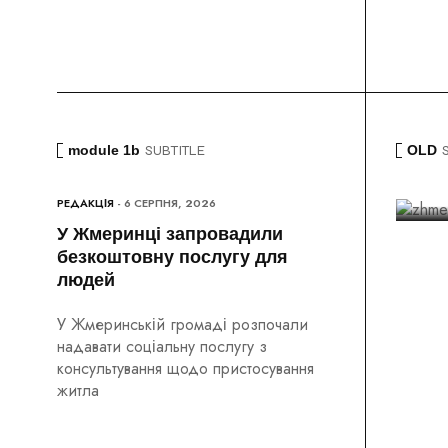
НО
Н
зб
р
п
module 1b
SUBTITLE
OLD
РЕДАКЦІЯ
- 6 СЕРПНЯ, 2026
У Жмеринці запровадили
безкоштовну послугу для
людей
У Жмеринській громаді розпочали
надавати соціальну послугу з
консультування щодо пристосування
житла