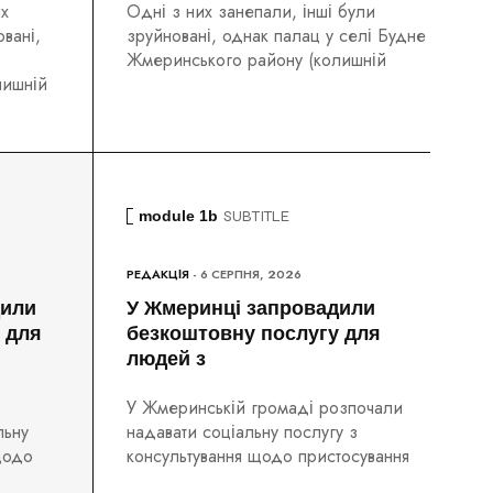
их
Одні з них занепали, інші були
вані,
зруйновані, однак палац у селі Будне
Жмеринського району (колишній
лишній
module 1b
SUBTITLE
РЕДАКЦІЯ
- 6 СЕРПНЯ, 2026
дили
У Жмеринці запровадили
 для
безкоштовну послугу для
людей з
У Жмеринській громаді розпочали
льну
надавати соціальну послугу з
щодо
консультування щодо пристосування