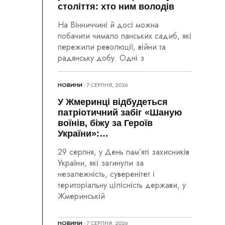
століття: хто ним володів
На Вінниччині й досі можна
побачити чимало панських садиб, які
пережили революції, війни та
радянську добу. Одні з
НОВИНИ
- 7 СЕРПНЯ, 2026
У Жмеринці відбудеться
патріотичний забіг «Шаную
воїнів, біжу за Героїв
України»:…
29 серпня, у День пам’яті захисників
України, які загинули за
незалежність, суверенітет і
територіальну цілісність держави, у
Жмеринській
НОВИНИ
- 7 СЕРПНЯ, 2026