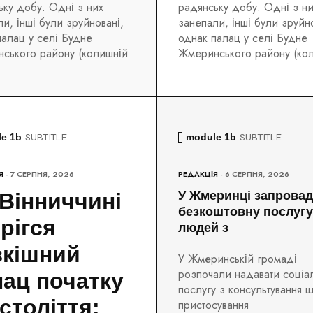
ьку добу. Одні з них
радянську добу. Одні з н
и, інші були зруйновані,
занепали, інші були зруйно
палац у селі Будне
однак палац у селі Будне
ського району (колишній
Жмеринського району (ко
e 1b
SUBTITLE
module 1b
SUBTITLE
Я
- 7 СЕРПНЯ, 2026
РЕДАКЦІЯ
- 6 СЕРПНЯ, 2026
Вінниччині
У Жмеринці запрова
безкоштовну послугу
рігся
людей з
зкішний
У Жмеринській громаді
розпочали надавати соціа
лац початку
послугу з консультування 
століття:
пристосування