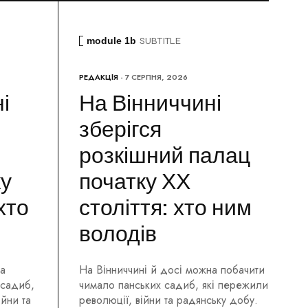
module 1b
SUBTITLE
РЕДАКЦІЯ
- 7 СЕРПНЯ, 2026
і
На Вінниччині
зберігся
розкішний палац
ку
початку ХХ
хто
століття: хто ним
володів
на
На Вінниччині й досі можна побачити
 садиб,
чимало панських садиб, які пережили
ійни та
революції, війни та радянську добу.