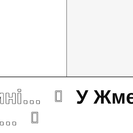
ині…
У Жм
і…