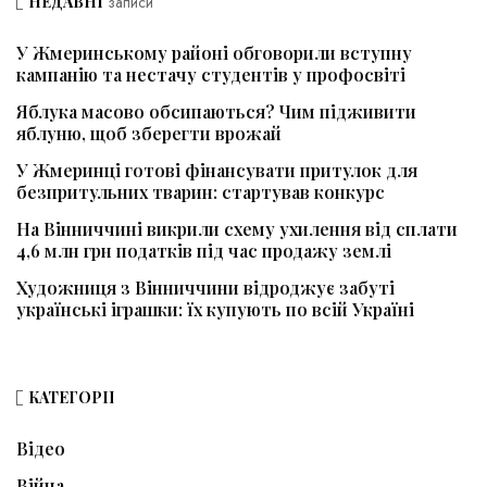
НЕДАВНІ
записи
У Жмеринському районі обговорили вступну
кампанію та нестачу студентів у профосвіті
Яблука масово обсипаються? Чим підживити
яблуню, щоб зберегти врожай
У Жмеринці готові фінансувати притулок для
безпритульних тварин: стартував конкурс
На Вінниччині викрили схему ухилення від сплати
4,6 млн грн податків під час продажу землі
Художниця з Вінниччини відроджує забуті
українські іграшки: їх купують по всій Україні
КАТЕГОРІЇ
Відео
Війна