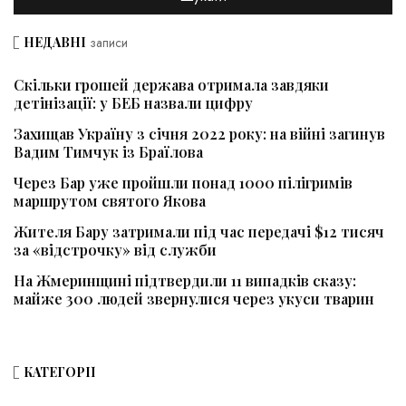
НЕДАВНІ
записи
Скільки грошей держава отримала завдяки
детінізації: у БЕБ назвали цифру
Захищав Україну з січня 2022 року: на війні загинув
Вадим Тимчук із Браїлова
Через Бар уже пройшли понад 1000 пілігримів
маршрутом святого Якова
Жителя Бару затримали під час передачі $12 тисяч
за «відстрочку» від служби
На Жмеринщині підтвердили 11 випадків сказу:
майже 300 людей звернулися через укуси тварин
КАТЕГОРІЇ