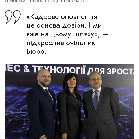
співбесід і переатестації персоналу.
«Кадрове оновлення —
це основа довіри. І ми
вже на цьому шляху», —
підкреслив очільник
Бюро.