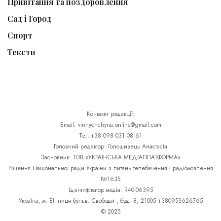
Привітання та поздоровлення
Сад і Город
Спорт
Тексти
Контакти редакції:
Email: vinnychchyna.online@gmail.com
Тел:+38 098 031 08 61
Головний редактор: Голошивець Анастасія
Засновник: ТОВ «УКРАЇНСЬКА МЕДІАПЛАТФОРМА»
Рішення Національної ради України з питань телебачення і радіомовлення
№1635
Ідентифікатор медіа: R40-06395
Україна, м. Вінниця бульв. Свободи , буд. 8, 21005 +380953626765
© 2025