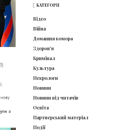
КАТЕГОРІЇ
Відео
Війна
Домашня комора
Здоров'я
Кримінал
З)
Культура
Некрологи
ї.
Новини
 нову
Новини від читачів
Освіта
уги з
Партнерський матеріал
Події