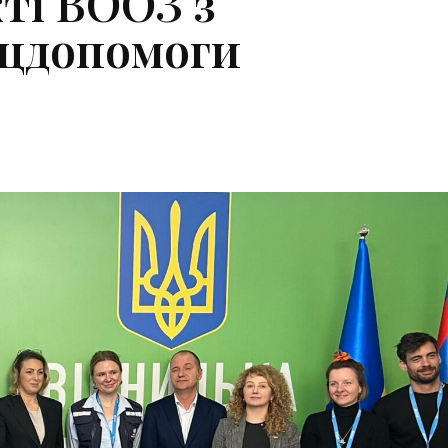
ті ВООЗ з
соцдопомоги