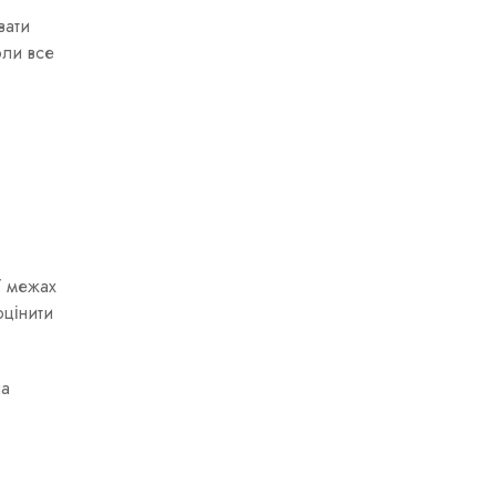
вати
оли все
У межах
оцінити
на