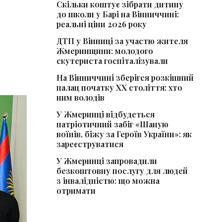
Скільки коштує зібрати дитину
до школи у Барі на Вінниччині:
реальні ціни 2026 року
ДТП у Вінниці за участю жителя
Жмеринщини: молодого
скутериста госпіталізували
На Вінниччині зберігся розкішний
палац початку ХХ століття: хто
ним володів
У Жмеринці відбудеться
патріотичний забіг «Шаную
воїнів, біжу за Героїв України»: як
зареєструватися
У Жмеринці запровадили
безкоштовну послугу для людей
з інвалідністю: що можна
отримати