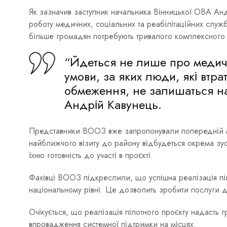
Як зазначив заступник начальника Вінницької ОВА Ан
роботу медичних, соціальних та реабілітаційних служ
більше громадян потребують тривалого комплексного
“Йдеться не лише про медичн
умови, за яких люди, які втр
обмеження, не залишаться н
Андрій Кавунець.
Представники ВООЗ вже запропонували попередній 
найближчого візиту до району відбудеться окрема зус
їхню готовність до участі в проєкті.
Фахівці ВООЗ підкреслили, що успішна реалізація піл
національному рівні. Це дозволить зробити послуги 
Очікується, що реалізація пілотного проєкту надасть 
впровадження системної підтримки на місцях.