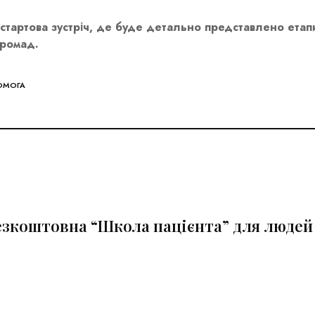
стартова зустріч, де буде детально представлено етап
громад.
ОМОГА
езкоштовна “Школа пацієнта” для людей