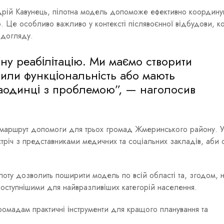
дрій Кавунець, пілотна модель допоможе ефективно координу
б. Це особливо важливо у контексті післявоєнної відбудови, к
 догляду.
у реабілітацію. Ми маємо створити
атили функціональність або мають
аодинці з проблемою”, — наголосив
маршрут допомоги для трьох громад Жмеринського району. 
тріч з представниками медичних та соціальних закладів, аби 
оту дозволить поширити модель по всій області та, згодом, 
доступнішими для найвразливіших категорій населення.
громадам практичні інструменти для кращого планування та