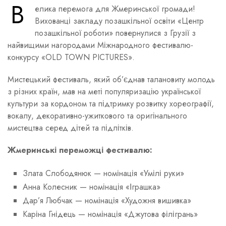
В
елика перемога для Жмеринської громади!
Вихованці закладу позашкільної освіти «Центр
позашкільної роботи» повернулися з Грузії з
найвищими нагородами Міжнародного фестивалю-
конкурсу «OLD TOWN PICTURES».
Мистецький фестиваль, який об’єднав талановиту молодь
з різних країн, мав на меті популяризацію української
культури за кордоном та підтримку розвитку хореографії,
вокалу, декоративно-ужиткового та оригінального
мистецтва серед дітей та підлітків.
Жмеринські переможці фестивалю:
Злата Слободянюк — номінація «Умілі руки»
Анна Колесник — номінація «Іграшка»
Дар’я Любчак — номінація «Художня вишивка»
Каріна Гнідець — номінація «Джутова філігрань»