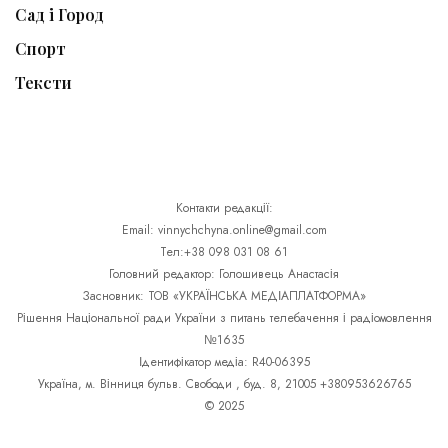
Сад і Город
Спорт
Тексти
Контакти редакції:
Email: vinnychchyna.online@gmail.com
Тел:+38 098 031 08 61
Головний редактор: Голошивець Анастасія
Засновник: ТОВ «УКРАЇНСЬКА МЕДІАПЛАТФОРМА»
Рішення Національної ради України з питань телебачення і радіомовлення
№1635
Ідентифікатор медіа: R40-06395
Україна, м. Вінниця бульв. Свободи , буд. 8, 21005 +380953626765
© 2025