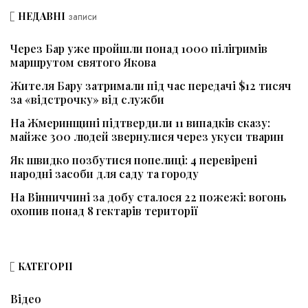
НЕДАВНІ
записи
Через Бар уже пройшли понад 1000 пілігримів
маршрутом святого Якова
Жителя Бару затримали під час передачі $12 тисяч
за «відстрочку» від служби
На Жмеринщині підтвердили 11 випадків сказу:
майже 300 людей звернулися через укуси тварин
Як швидко позбутися попелиці: 4 перевірені
народні засоби для саду та городу
На Вінниччині за добу сталося 22 пожежі: вогонь
охопив понад 8 гектарів території
КАТЕГОРІЇ
Відео