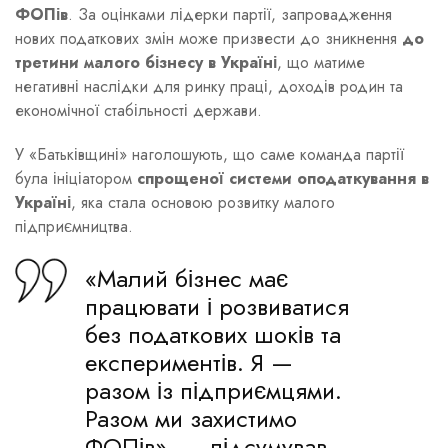
ФОПів
. За оцінками лідерки партії, запровадження
нових податкових змін може призвести до зникнення
до
третини малого бізнесу в Україні
, що матиме
негативні наслідки для ринку праці, доходів родин та
економічної стабільності держави.
У «Батьківщині» наголошують, що саме команда партії
була ініціатором
спрощеної системи оподаткування в
Україні
, яка стала основою розвитку малого
підприємництва.
«Малий бізнес має
працювати і розвиватися
без податкових шоків та
експериментів. Я —
разом із підприємцями.
Разом ми захистимо
ФОПів», — підсумував