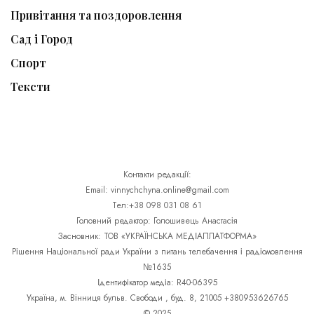
Привітання та поздоровлення
Сад і Город
Спорт
Тексти
Контакти редакції:
Email: vinnychchyna.online@gmail.com
Тел:+38 098 031 08 61
Головний редактор: Голошивець Анастасія
Засновник: ТОВ «УКРАЇНСЬКА МЕДІАПЛАТФОРМА»
Рішення Національної ради України з питань телебачення і радіомовлення
№1635
Ідентифікатор медіа: R40-06395
Україна, м. Вінниця бульв. Свободи , буд. 8, 21005 +380953626765
© 2025