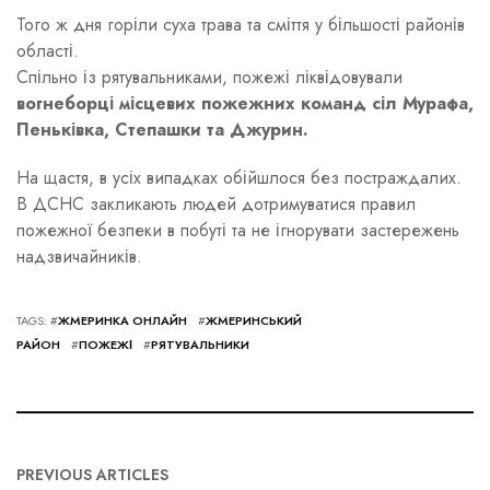
Того ж дня горіли суха трава та сміття у більшості районів
області.
Спільно із рятувальниками, пожежі ліквідовували
вогнеборці місцевих пожежних команд сіл Мурафа,
Пеньківка, Степашки та Джурин.
На щастя, в усіх випадках обійшлося без постраждалих.
В ДСНС закликають людей дотримуватися правил
пожежної безпеки в побуті та не ігнорувати застережень
надзвичайників.
TAGS: #
ЖМЕРИНКА ОНЛАЙН
#
ЖМЕРИНСЬКИЙ
РАЙОН
#
ПОЖЕЖІ
#
РЯТУВАЛЬНИКИ
PREVIOUS ARTICLES