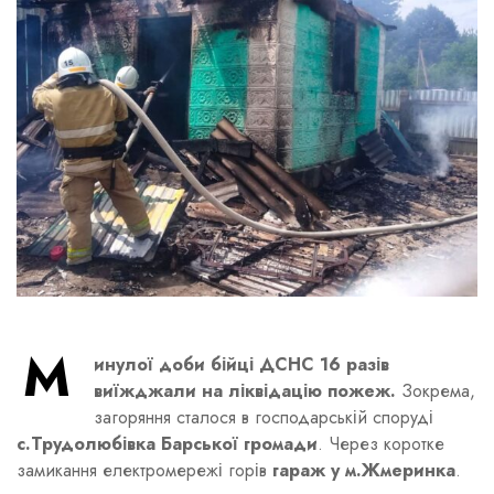
М
инулої доби бійці ДСНС 16 разів
виїжджали на ліквідацію пожеж.
Зокрема,
загоряння сталося в господарській споруді
с.Трудолюбівка Барської громади
. Через коротке
замикання електромережі горів
гараж у м.Жмеринка
.