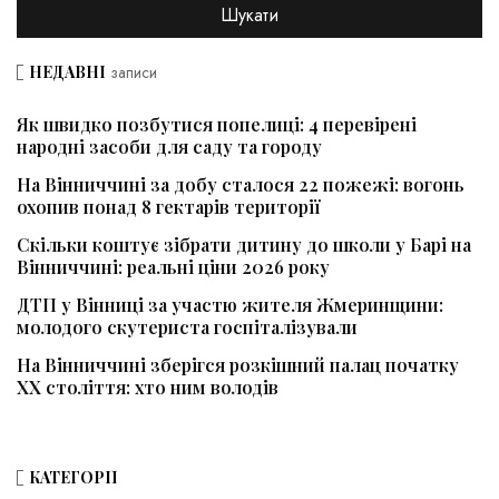
НЕДАВНІ
записи
Як швидко позбутися попелиці: 4 перевірені
народні засоби для саду та городу
На Вінниччині за добу сталося 22 пожежі: вогонь
охопив понад 8 гектарів території
Скільки коштує зібрати дитину до школи у Барі на
Вінниччині: реальні ціни 2026 року
ДТП у Вінниці за участю жителя Жмеринщини:
молодого скутериста госпіталізували
На Вінниччині зберігся розкішний палац початку
ХХ століття: хто ним володів
КАТЕГОРІЇ