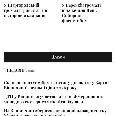
У Шаргородській
У Барській громаді
громаді триває літня
відзначили День
оздоровча кампанія
Соборності
флешмобом
НЕДАВНІ
записи
Скільки коштує зібрати дитину до школи у Барі на
Вінниччині: реальні ціни 2026 року
ДТП у Вінниці за участю жителя Жмеринщини:
молодого скутериста госпіталізували
На Вінниччині зберігся розкішний палац початку
ХХ століття: хто ним володів