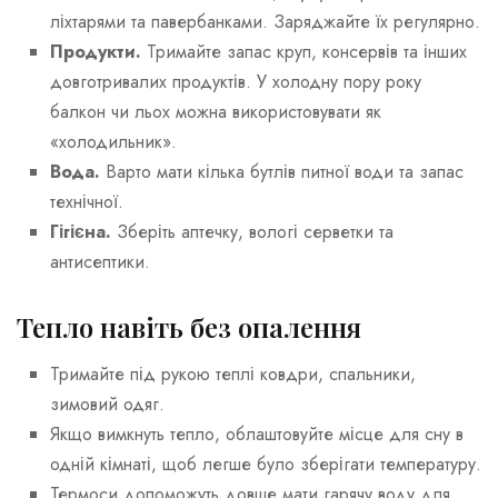
ліхтарями та павербанками. Заряджайте їх регулярно.
Продукти.
Тримайте запас круп, консервів та інших
довготривалих продуктів. У холодну пору року
балкон чи льох можна використовувати як
«холодильник».
Вода.
Варто мати кілька бутлів питної води та запас
технічної.
Гігієна.
Зберіть аптечку, вологі серветки та
антисептики.
Тепло навіть без опалення
Тримайте під рукою теплі ковдри, спальники,
зимовий одяг.
Якщо вимкнуть тепло, облаштовуйте місце для сну в
одній кімнаті, щоб легше було зберігати температуру.
Термоси допоможуть довше мати гарячу воду для