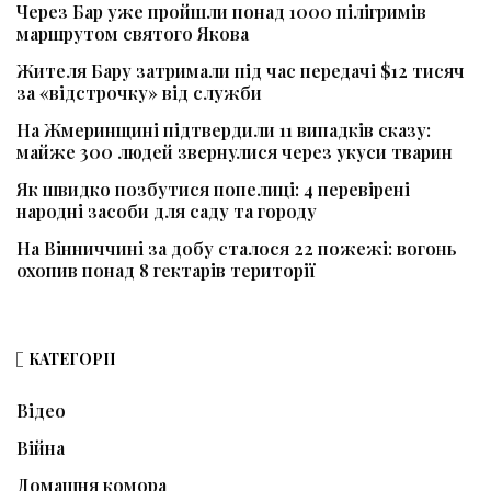
Через Бар уже пройшли понад 1000 пілігримів
маршрутом святого Якова
Жителя Бару затримали під час передачі $12 тисяч
за «відстрочку» від служби
На Жмеринщині підтвердили 11 випадків сказу:
майже 300 людей звернулися через укуси тварин
Як швидко позбутися попелиці: 4 перевірені
народні засоби для саду та городу
На Вінниччині за добу сталося 22 пожежі: вогонь
охопив понад 8 гектарів території
КАТЕГОРІЇ
Відео
Війна
Домашня комора