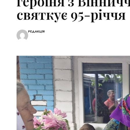
героїня з Віннич
святкує 95-річчя
РЕДАКЦІЯ