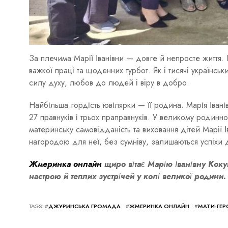
За плечима Марії Іванівни — довге й непросте життя. 
важкої праці та щоденних турбот. Як і тисячі українсь
силу духу, любов до людей і віру в добро.
Найбільша гордість ювілярки — її родина. Марія Івані
27 правнуків і трьох праправнуків. У великому родинно
материнську самовідданість та виховання дітей Марії 
нагородою для неї, без сумніву, залишаються успіхи ді
Жмеринка онлайн
щиро вітає Марію Іванівну Кокуц
настрою й теплих зустрічей у колі великої родини.
TAGS: #
ДЖУРИНСЬКА ГРОМАДА
#
ЖМЕРИНКА ОНЛАЙН
#
МАТИ-ГЕР