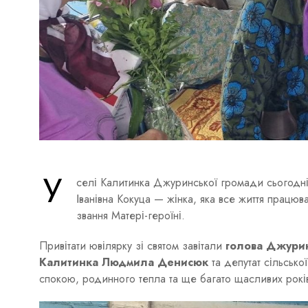
У
селі Калитинка Джуринської громади сьогодн
Іванівна Кокуца — жінка, яка все життя працюв
звання Матері-героїні.
Привітати ювілярку зі святом завітали
голова Джурин
Калитинка Людмила Денисюк
та депутат сільсько
спокою, родинного тепла та ще багато щасливих рокі