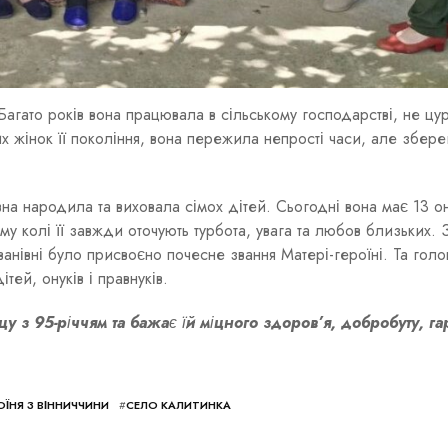
Багато років вона працювала в сільському господарстві, не ц
ких жінок її покоління, вона пережила непрості часи, але збере
вна народила та виховала сімох дітей. Сьогодні вона має 13 он
му колі її завжди оточують турбота, увага та любов близьких. 
Іванівні було присвоєно почесне звання Матері-героїні. Та гол
тей, онуків і правнуків.
у з 95-річчям та бажає їй міцного здоров’я, добробуту, га
ОЇНЯ З ВІННИЧЧИНИ
#
СЕЛО КАЛИТИНКА