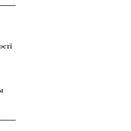
ості
м