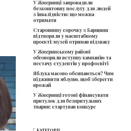
У Жмеринці запровадили
безкоштовну послугу для людей
з інвалідністю: що можна
отримати
Старовинну сорочку з Барщини
відтворили у масштабному
проєкті: музей отримав відзнаку
У Жмеринському районі
обговорили вступну кампанію та
нестачу студентів у профосвіті
Яблука масово обсипаються? Чим
підживити яблуню, щоб зберегти
врожай
У Жмеринці готові фінансувати
притулок для безпритульних
тварин: стартував конкурс
КАТЕГОРІЇ