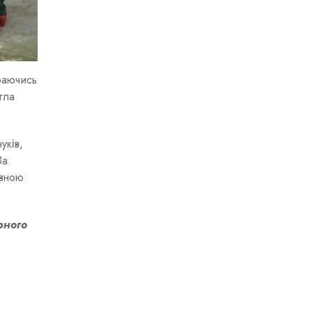
ураючись
гла
уків,
За
овною
рного