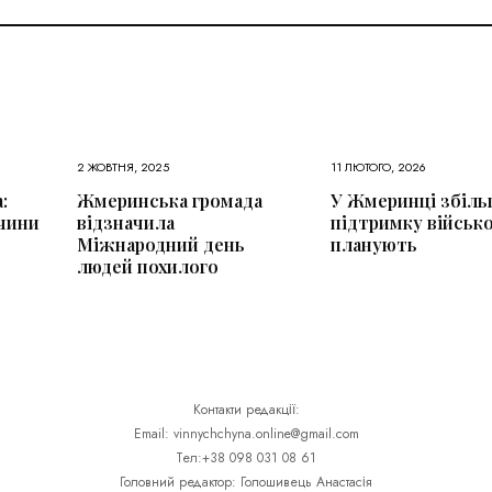
2 ЖОВТНЯ, 2025
11 ЛЮТОГО, 2026
:
Жмеринська громада
У Жмеринці збіл
чини
відзначила
підтримку військо
Міжнародний день
планують
людей похилого
Контакти редакції:
Email: vinnychchyna.online@gmail.com
Тел:+38 098 031 08 61
Головний редактор: Голошивець Анастасія