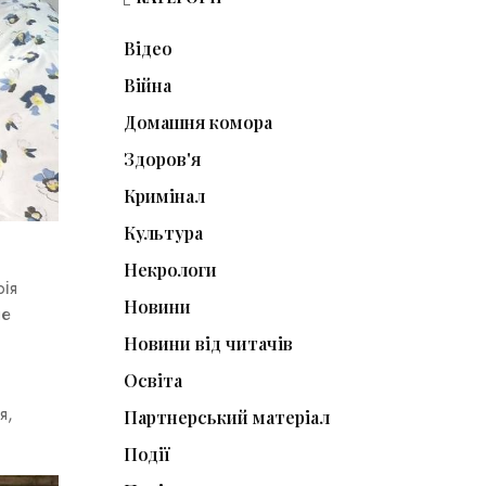
Відео
Війна
Домашня комора
Здоров'я
Кримінал
Культура
Некрологи
рія
Новини
не
Новини від читачів
Освіта
я,
Партнерський матеріал
Події