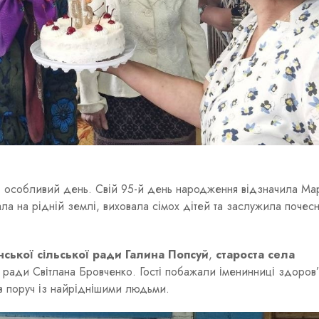
і особливий день. Свій 95-й день народження відзначила Ма
ала на рідній землі, виховала сімох дітей та заслужила почес
ської сільської ради Галина Попсуй
,
староста села
ї ради Світлана Бровченко. Гості побажали іменинниці здоров’
в поруч із найріднішими людьми.